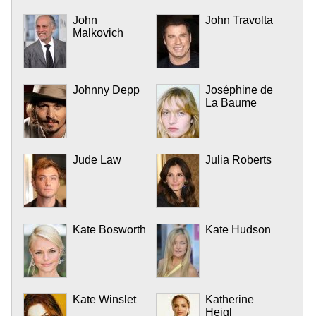
John
John Travolta
Malkovich
Johnny Depp
Joséphine de
La Baume
Jude Law
Julia Roberts
Kate Bosworth
Kate Hudson
Kate Winslet
Katherine
Heigl