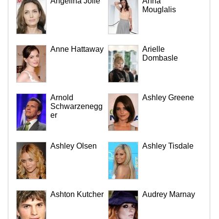
Angelina Jolie
Anna
Mouglalis
Anne Hattaway
Arielle
Dombasle
Arnold
Ashley Greene
Schwarzenegg
er
Ashley Olsen
Ashley Tisdale
Ashton Kutcher
Audrey Marnay