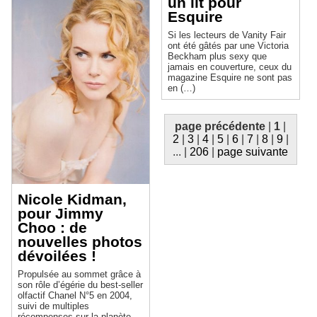
un lit pour
Esquire
Si les lecteurs de Vanity Fair
ont été gâtés par une Victoria
Beckham plus sexy que
jamais en couverture, ceux du
magazine Esquire ne sont pas
en (…)
page précédente
|
1
|
2
|
3
|
4
|
5
|
6
|
7
|
8
|
9
|
...
|
206
|
page suivante
Nicole Kidman,
pour Jimmy
Choo : de
nouvelles photos
dévoilées !
Propulsée au sommet grâce à
son rôle d’égérie du best-seller
olfactif Chanel N°5 en 2004,
suivi de multiples
récompenses sur la planète