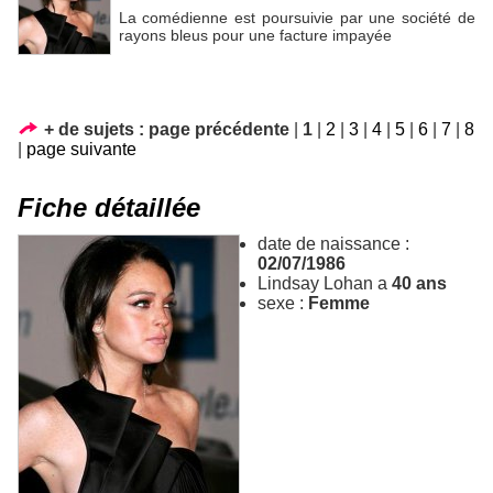
La comédienne est poursuivie par une société de
rayons bleus pour une facture impayée
+ de sujets :
page précédente
|
1
|
2
|
3
|
4
|
5
|
6
|
7
|
8
|
page suivante
Fiche détaillée
date de naissance :
02/07/1986
Lindsay Lohan a
40 ans
sexe :
Femme