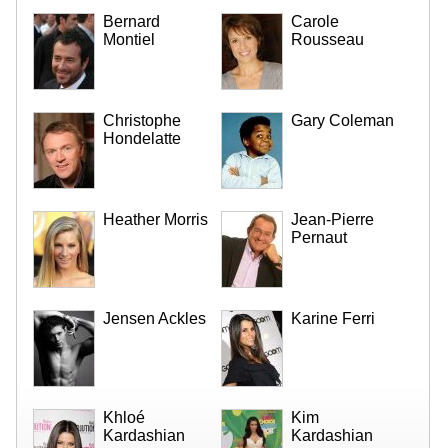
Bernard
Carole
Montiel
Rousseau
Christophe
Gary Coleman
Hondelatte
Heather Morris
Jean-Pierre
Pernaut
Jensen Ackles
Karine Ferri
Khloé
Kim
Kardashian
Kardashian