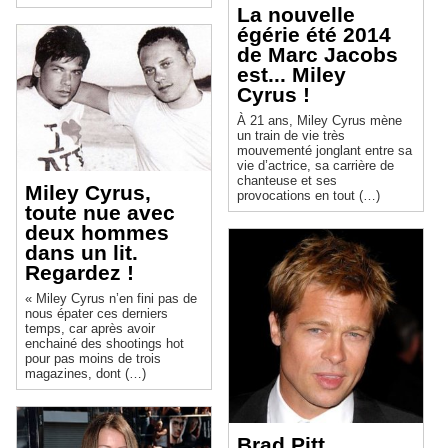
La nouvelle
égérie été 2014
de Marc Jacobs
est... Miley
Cyrus !
À 21 ans, Miley Cyrus mène
un train de vie très
mouvementé jonglant entre sa
vie d’actrice, sa carrière de
chanteuse et ses
Miley Cyrus,
provocations en tout (…)
toute nue avec
deux hommes
dans un lit.
Regardez !
« Miley Cyrus n’en fini pas de
nous épater ces derniers
temps, car après avoir
enchainé des shootings hot
pour pas moins de trois
magazines, dont (…)
Brad Pitt,