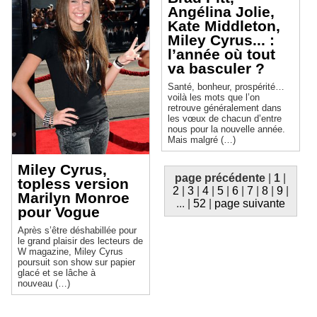
Angélina Jolie,
Kate Middleton,
Miley Cyrus... :
l’année où tout
va basculer ?
Santé, bonheur, prospérité…
voilà les mots que l’on
retrouve généralement dans
les vœux de chacun d’entre
nous pour la nouvelle année.
Mais malgré (…)
Miley Cyrus,
page précédente
|
1
|
topless version
2
|
3
|
4
|
5
|
6
|
7
|
8
|
9
|
Marilyn Monroe
...
|
52
|
page suivante
pour Vogue
Après s’être déshabillée pour
le grand plaisir des lecteurs de
W magazine, Miley Cyrus
poursuit son show sur papier
glacé et se lâche à
nouveau (…)