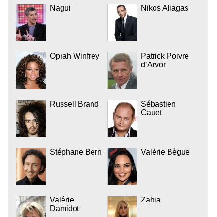
Nagui
Nikos Aliagas
Oprah Winfrey
Patrick Poivre
d’Arvor
Russell Brand
Sébastien
Cauet
Stéphane Bern
Valérie Bègue
Valérie
Zahia
Damidot