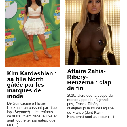
Affaire Zahia-
Kim Kardashian :
Ribéry-
sa fille North
Benzema : clap
gâtée par les
de fin !
marques de
mode
2010, alors que la coupe du
monde approche à grands
De Suri Cruise à Harper
pas, Franck Ribéry et
Beckham en passant par Blue
quelques joueurs de l’équipe
Ivy (Beyoncé)… les enfants
de France (dont Karim
de stars vivent dans le luxe et
Benzema) sont au cœur (…)
sont tout le temps gâtés, que
ce (…)