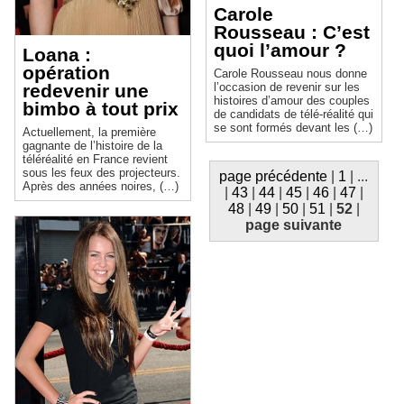
Carole
Rousseau : C’est
quoi l’amour ?
Loana :
opération
Carole Rousseau nous donne
redevenir une
l’occasion de revenir sur les
histoires d’amour des couples
bimbo à tout prix
de candidats de télé-réalité qui
se sont formés devant les (…)
Actuellement, la première
gagnante de l’histoire de la
téléréalité en France revient
sous les feux des projecteurs.
page précédente
|
1
|
...
Après des années noires, (…)
|
43
|
44
|
45
|
46
|
47
|
48
|
49
|
50
|
51
|
52
|
page suivante