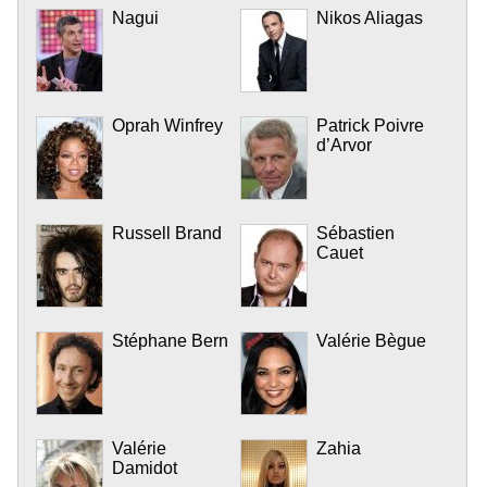
Nagui
Nikos Aliagas
Oprah Winfrey
Patrick Poivre
d’Arvor
Russell Brand
Sébastien
Cauet
Stéphane Bern
Valérie Bègue
Valérie
Zahia
Damidot