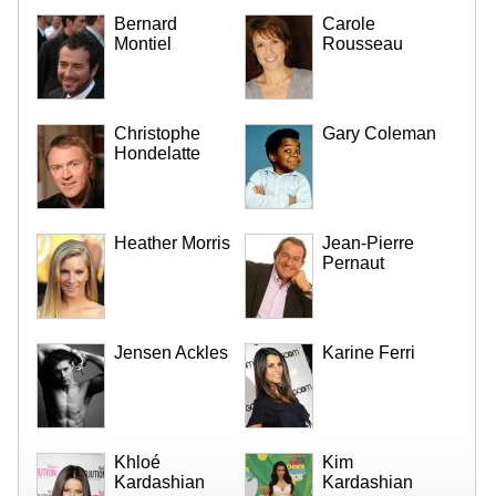
Bernard
Carole
Montiel
Rousseau
Christophe
Gary Coleman
Hondelatte
Heather Morris
Jean-Pierre
Pernaut
Jensen Ackles
Karine Ferri
Khloé
Kim
Kardashian
Kardashian