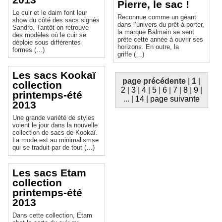
Pierre, le sac !
Le cuir et le daim font leur
Reconnue comme un géant
show du côté des sacs signés
dans l’univers du prêt-à-porter,
Sandro. Tantôt on retrouve
la marque Balmain se sent
des modèles où le cuir se
prête cette année à ouvrir ses
déploie sous différentes
horizons. En outre, la
formes (…)
griffe (…)
Les sacs Kookaï
page précédente
|
1
|
collection
2
|
3
|
4
|
5
|
6
|
7
|
8
|
9
|
printemps-été
...
|
14
|
page suivante
2013
Une grande variété de styles
voient le jour dans la nouvelle
collection de sacs de Kookaï.
La mode est au minimalismse
qui se traduit par de tout (…)
Les sacs Etam
collection
printemps-été
2013
Dans cette collection, Etam