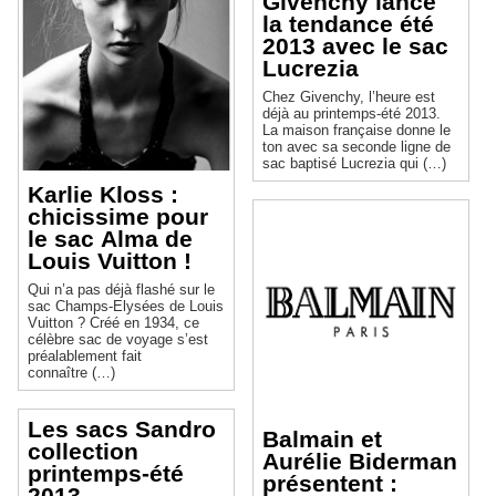
Givenchy lance
la tendance été
2013 avec le sac
Lucrezia
Chez Givenchy, l’heure est
déjà au printemps-été 2013.
La maison française donne le
ton avec sa seconde ligne de
sac baptisé Lucrezia qui (…)
Karlie Kloss :
chicissime pour
le sac Alma de
Louis Vuitton !
Qui n’a pas déjà flashé sur le
sac Champs-Elysées de Louis
Vuitton ? Créé en 1934, ce
célèbre sac de voyage s’est
préalablement fait
connaître (…)
Les sacs Sandro
Balmain et
collection
Aurélie Biderman
printemps-été
présentent :
2013