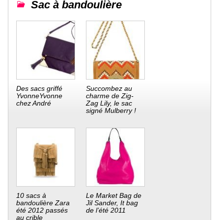
Sac à bandoulière
Des sacs griffé
Succombez au
YvonneYvonne
charme de Zig-
chez André
Zag Lily, le sac
signé Mulberry !
10 sacs à
Le Market Bag de
bandoulière Zara
Jil Sander, It bag
été 2012 passés
de l’été 2011
au crible