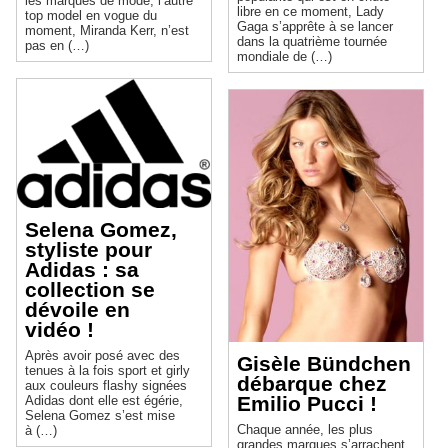
les marques de mode, l’autre
libre en ce moment, Lady
top model en vogue du
Gaga s’apprête à se lancer
moment, Miranda Kerr, n’est
dans la quatrième tournée
pas en (…)
mondiale de (…)
Selena Gomez,
styliste pour
Adidas : sa
collection se
dévoile en
vidéo !
Après avoir posé avec des
Gisèle Bündchen
tenues à la fois sport et girly
débarque chez
aux couleurs flashy signées
Emilio Pucci !
Adidas dont elle est égérie,
Selena Gomez s’est mise
Chaque année, les plus
à (…)
grandes marques s’arrachent