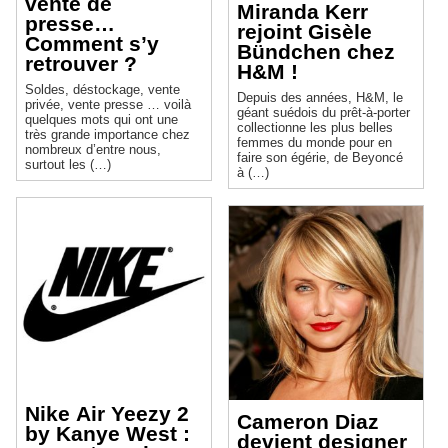
vente de
Miranda Kerr
presse…
rejoint Gisèle
Comment s’y
Bündchen chez
retrouver ?
H&M !
Soldes, déstockage, vente
Depuis des années, H&M, le
privée, vente presse … voilà
géant suédois du prêt-à-porter
quelques mots qui ont une
collectionne les plus belles
très grande importance chez
femmes du monde pour en
nombreux d’entre nous,
faire son égérie, de Beyoncé
surtout les (…)
à (…)
Nike Air Yeezy 2
Cameron Diaz
by Kanye West :
devient designer