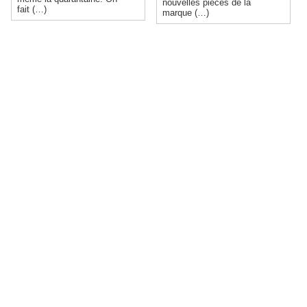
nouvelles pièces de la
fait (…)
marque (…)