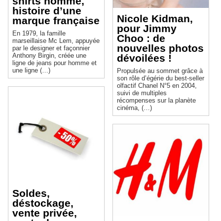
shirts homme,
histoire d’une
Nicole Kidman,
marque française
pour Jimmy
En 1979, la famille
Choo : de
marseillaise Mc Lem, appuyée
nouvelles photos
par le designer et façonnier
Anthony Birgin, créée une
dévoilées !
ligne de jeans pour homme et
une ligne (…)
Propulsée au sommet grâce à
son rôle d’égérie du best-seller
olfactif Chanel N°5 en 2004,
suivi de multiples
récompenses sur la planète
cinéma, (…)
Soldes,
déstockage,
vente privée,