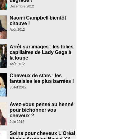
dégradé !
Décembre 2012
Naomi Campbell bientôt
chauve !
Août 2012
Arrêt sur images : les folies
capillaires de Lady Gaga à
la loupe
Août 2012
Cheveux de stars : les
fantaisies les plus barrées !
Juillet 2012
Avez-vous pensé au henné
pour bichonner vos
cheveux ?
Juin 2012
Soins pour cheveux L'Oréal
Elsève Arginine Resist X3