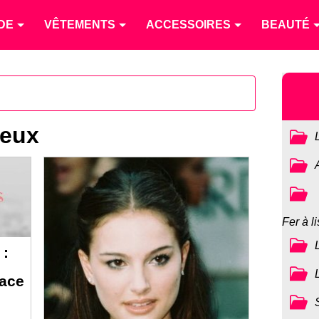
DE
VÊTEMENTS
ACCESSOIRES
BEAUTÉ
veux
Fer à li
 :
face