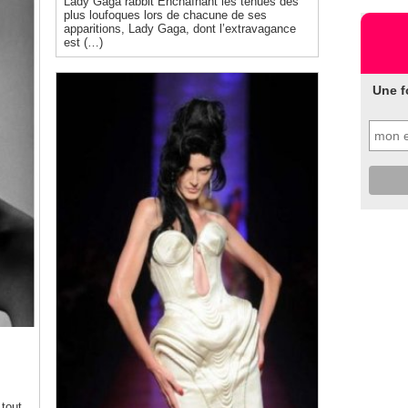
Lady Gaga rabbit Enchaînant les tenues des
plus loufoques lors de chacune de ses
apparitions, Lady Gaga, dont l’extravagance
est (…)
Une f
 tout