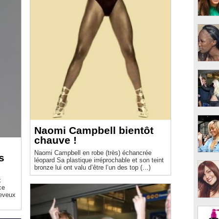
Naomi Campbell bientôt
chauve !
Naomi Campbell en robe (très) échancrée
s
léopard Sa plastique irréprochable et son teint
bronze lui ont valu d’être l’un des top (…)
x
ce
heveux