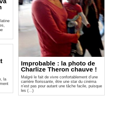
Eva
n
latine
es,
ne
t
Improbable : la photo de
Charlize Theron chauve !
Malgré le fait de vivre confortablement d’une
, la
carrière florissante, être une star du cinéma
iment
n’est pas pour autant une tâche facile, puisque
les (…)