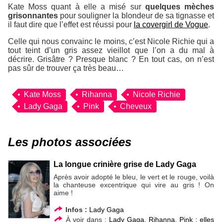
Kate Moss quant à elle a misé sur
quelques mèches
grisonnantes
pour souligner la blondeur de sa tignasse et
il faut dire que l’effet est réussi pour
la covergirl de Vogue
.
Celle qui nous convainc le moins, c’est Nicole Richie qui a
tout teint d’un gris assez vieillot que l’on a du mal à
décrire. Grisâtre ? Presque blanc ? En tout cas, on n’est
pas sûr de trouver ça très beau…
Kate Moss
Rihanna
Nicole Richie
Lady Gaga
Pink
Cheveux
Les photos associées
La longue crinière grise de Lady Gaga
Après avoir adopté le bleu, le vert et le rouge, voilà
la chanteuse excentrique qui vire au gris ! On
aime !
Infos :
Lady Gaga
À voir dans :
Lady Gaga, Rihanna, Pink : elles