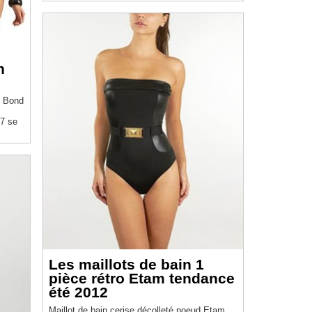
n
s Bond
07 se
Les maillots de bain 1
pièce rétro Etam tendance
été 2012
Maillot de bain cerise décolleté noeud Etam