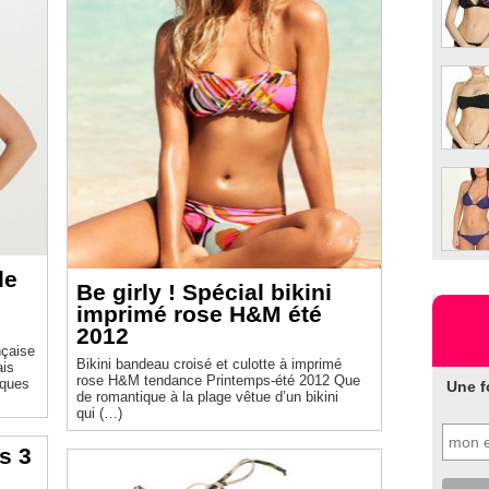
le
Be girly ! Spécial bikini
imprimé rose H&M été
2012
nçaise
Bikini bandeau croisé et culotte à imprimé
is
rose H&M tendance Printemps-été 2012 Que
rques
Une f
de romantique à la plage vêtue d’un bikini
qui (…)
s 3