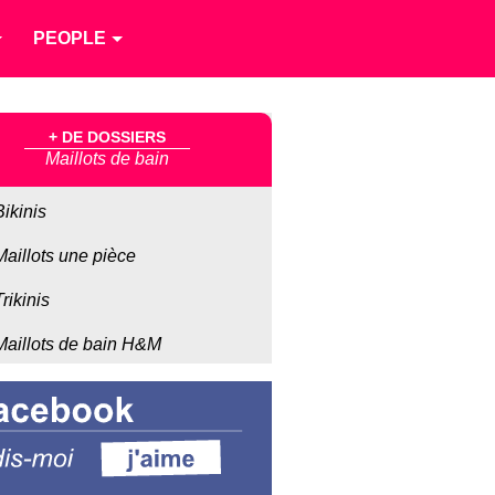
PEOPLE
+ DE DOSSIERS
Maillots de bain
Bikinis
Maillots une pièce
Trikinis
Maillots de bain H&M