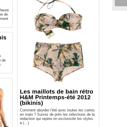
’heure
ne de
ement
nis
e
u de
s
Les maillots de bain rétro
H&M Printemps-été 2012
(bikinis)
Comment aborder l’été avec toutes les cartes
en main ? Suivez de près les sélections de la
rédaction qui repère en exclusivité les styles
à (…)