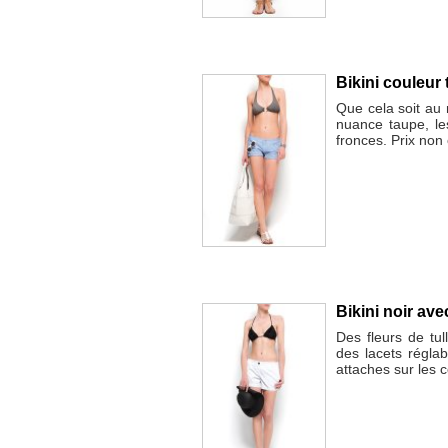
Bikini couleur 
Que cela soit au m
nuance taupe, le
fronces. Prix no
Bikini noir ave
Des fleurs de tul
des lacets régla
attaches sur les c