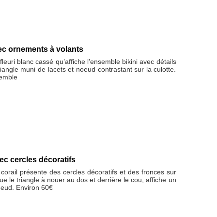
avec ornements à volants
leuri blanc cassé qu’affiche l’ensemble bikini avec détails
riangle muni de lacets et noeud contrastant sur la culotte.
semble
vec cercles décoratifs
 corail présente des cercles décoratifs et des fronces sur
que le triangle à nouer au dos et derrière le cou, affiche un
oeud. Environ 60€