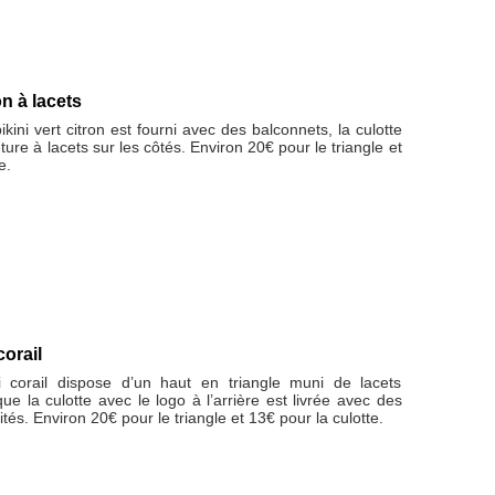
on à lacets
bikini vert citron est fourni avec des balconnets, la culotte
ure à lacets sur les côtés. Environ 20€ pour le triangle et
e.
corail
i corail dispose d’un haut en triangle muni de lacets
que la culotte avec le logo à l’arrière est livrée avec des
tés. Environ 20€ pour le triangle et 13€ pour la culotte.