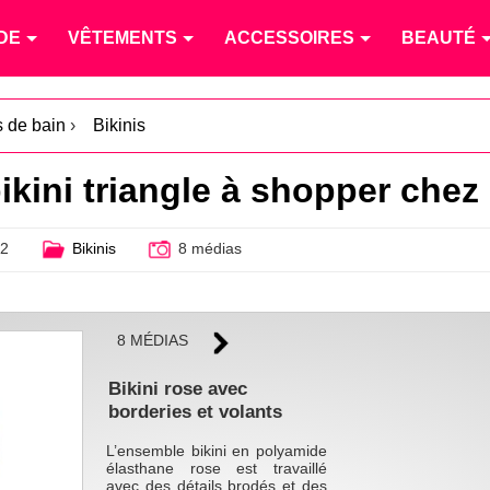
DE
VÊTEMENTS
ACCESSOIRES
BEAUTÉ
s de bain
›
Bikinis
bikini triangle à shopper che
12
Bikinis
8 médias
8 MÉDIAS
Bikini rose avec
borderies et volants
L’ensemble bikini en polyamide
élasthane rose est travaillé
avec des détails brodés et des