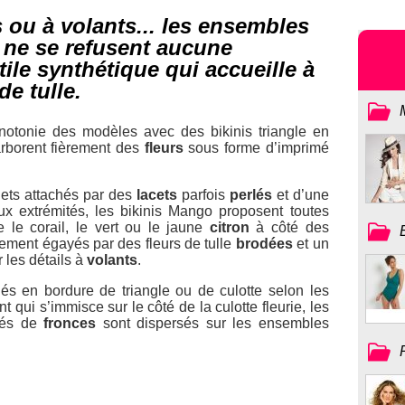
s ou à volants... les ensembles
 ne se refusent aucune
tile synthétique qui accueille à
de tulle.
tonie des modèles avec des bikinis triangle en
rborent fièrement des
fleurs
sous forme d’imprimé
ets attachés par des
lacets
parfois
perlés
et d’une
ux extrémités, les bikinis Mango proposent toutes
e le corail, le vert ou le jaune
citron
à côté des
ement égayés par des fleurs de tulle
brodées
et un
r les détails à
volants
.
inés en bordure de triangle ou de culotte selon les
t qui s’immisce sur le côté de la culotte fleurie, les
és de
fronces
sont dispersés sur les ensembles