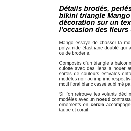
Détails brodés, perlé
bikini triangle Mango
décoration sur un tex
l'occasion des fleurs 
Mango essaye de chasser la mono
polyamide élasthane doublé qui a
ou de broderie.
Composés d’un triangle à balconn
culotte avec des liens à nouer a
sortes de couleurs estivales entr
modèles noir ou imprimé respectiv
motif floral blanc cassé sublimé pa
Si l’on retrouve les volants décl
modèles avec un
noeud
contrastan
ornements en
cercle
accompagn
taupe et corail.