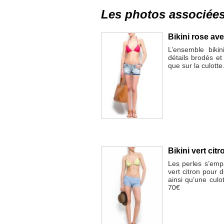
Les photos associée
Bikini rose ave
L’ensemble bikin
détails brodés et
que sur la culott
Bikini vert cit
Les perles s’empa
vert citron pour 
ainsi qu’une culo
70€