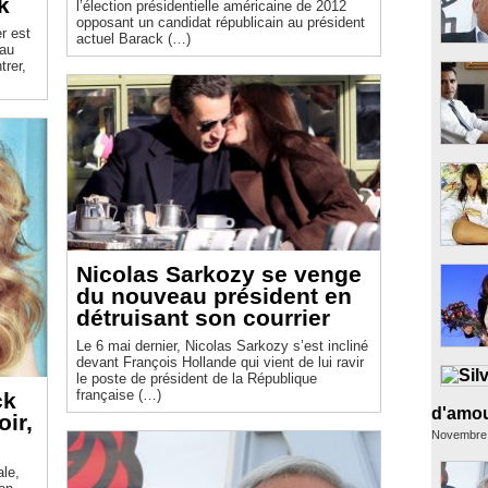
k
l’élection présidentielle américaine de 2012
opposant un candidat républicain au président
r est
actuel Barack (…)
 au
trer,
Nicolas Sarkozy se venge
du nouveau président en
détruisant son courrier
Le 6 mai dernier, Nicolas Sarkozy s’est incliné
devant François Hollande qui vient de lui ravir
le poste de président de la République
française (…)
ck
d'amou
ir,
Novembre
ale,