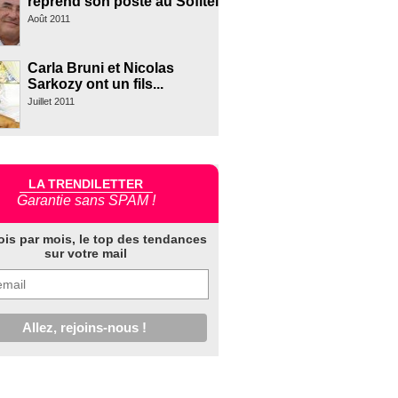
reprend son poste au Sofitel
Août 2011
Carla Bruni et Nicolas
Sarkozy ont un fils...
Juillet 2011
LA TRENDILETTER
Garantie sans SPAM !
ois par mois, le top des tendances
sur votre mail