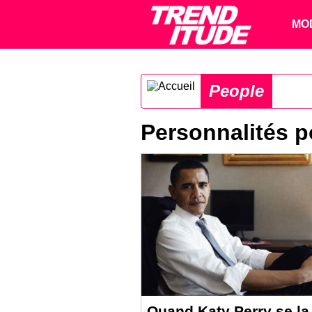
MO
People
Personnalités p
Quand Katy Perry se la