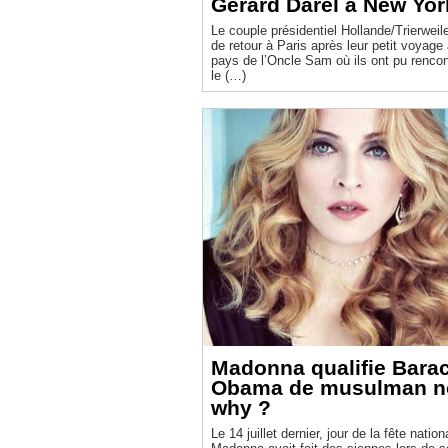
Gérard Darel à New Yor
Le couple présidentiel Hollande/Trierweile
de retour à Paris après leur petit voyage
pays de l’Oncle Sam où ils ont pu rencon
le (…)
Madonna qualifie Bara
Obama de musulman no
why ?
Le 14 juillet dernier, jour de la fête nation