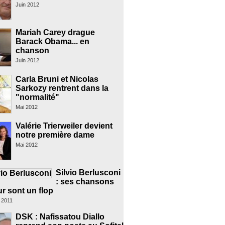
Juin 2012
Mariah Carey drague
Barack Obama... en
chanson
Juin 2012
Carla Bruni et Nicolas
Sarkozy rentrent dans la
"normalité"
Mai 2012
Valérie Trierweiler devient
notre première dame
Mai 2012
Silvio Berlusconi
: ses chansons
r sont un flop
 2011
DSK : Nafissatou Diallo