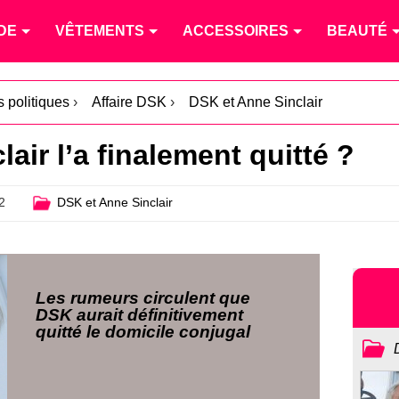
DE
VÊTEMENTS
ACCESSOIRES
BEAUTÉ
 politiques
›
Affaire DSK
›
DSK et Anne Sinclair
air l’a finalement quitté ?
2
DSK et Anne Sinclair
Les rumeurs circulent que
DSK aurait définitivement
quitté le domicile conjugal