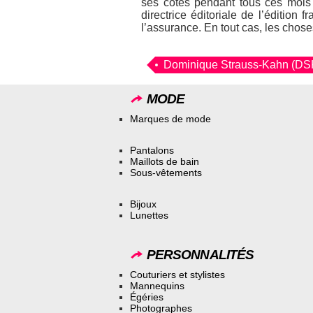
ses côtés pendant tous ces mois
directrice éditoriale de l’édition 
l’assurance. En tout cas, les chos
Dominique Strauss-Kahn (DS
MODE
Marques de mode
Pantalons
Maillots de bain
Sous-vêtements
Bijoux
Lunettes
PERSONNALITÉS
Couturiers et stylistes
Mannequins
Égéries
Photographes