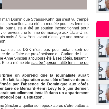
son mari Dominique Strauss-Kahn qui s’est vu trempé
res et sexuelles aura été un modèle pour les femmes
la journaliste a été un soutien inconditionnel pour
e viol envers une femme de ménage aux États-Unis,
rois mois à New York, avant d’essuyer une nouvelle
non.
s sans suite, DSK n’est pas pour autant sorti de
ntre de l’affaire de proxénétisme du Carlton de Lille.
Anne Sinclair a toujours été à ses côtés, faisant fi
d. Elle a même été
sacrée "personnalité féminine de
rprise on apprend que la journaliste aurait
 En fait, la séparation aurait été effective depuis
firmée par l’absence de Dominique aux côtés
taire de Bernard-Henri Lévy le 5 juin dernier.
rait actuellement installé dans un appartement
ffondré par la situation.
e Sinclair à quitter son époux après s’être battue à