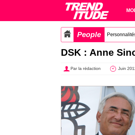
MO
People
Personnalités
DSK : Anne Sincl
Par la rédaction
Juin 201