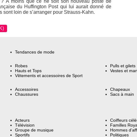
 ? À moins que ce ne soit son nouveau poste de
française du Huffington Post qui lui aurait donné de
es sont loin de s’arranger pour Strauss-Kahn.
K)
Tendances de mode
Robes
Pulls et gilets
Hauts et Tops
Vestes et ma
Vêtements et accessoires de Sport
Accessoires
Chapeaux
Chaussures
Sacs à main
Acteurs
Coiffeurs cél
Télévision
Familles Roya
Groupe de musique
Hommes d’aff
Sportifs
Politiques