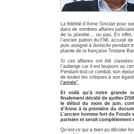
La fidélité d’Anne Sinclair pour 
dans de sombres affaires judiciai
de la planète… ou pas. En effet, 
l’ancien patron du FMI, accusé d
puis assigné à domicile pendant t
plainte de la française Tristane Ba
Si ces affaires ont été classée
l’auberge car il est toujours au ce
Pendant tout ce combat, son épouse 
de toutes les critiques à son égar
l’année"
.
Et voilà qu’à notre grande su
finalement décidé de quitter DSK.
le début du mois de juin, con
d’Anne à la première du documen
L’ancien homme fort du Fonds se
parisien et serait complètement e
Qu’est-ce qui a bien pu décider Ann