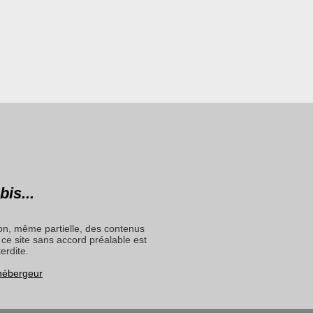
bis...
on, même partielle, des contenus
ce site sans accord préalable est
terdite.
 hébergeur