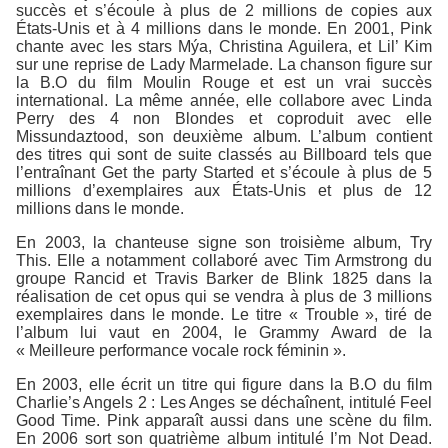
succès et s’écoule à plus de 2 millions de copies aux
États-Unis et à 4 millions dans le monde. En 2001, Pink
chante avec les stars Mýa, Christina Aguilera, et Lil’ Kim
sur une reprise de Lady Marmelade. La chanson figure sur
la B.O du film Moulin Rouge et est un vrai succès
international. La même année, elle collabore avec Linda
Perry des 4 non Blondes et coproduit avec elle
Missundaztood, son deuxième album. L’album contient
des titres qui sont de suite classés au Billboard tels que
l’entraînant Get the party Started et s’écoule à plus de 5
millions d’exemplaires aux États-Unis et plus de 12
millions dans le monde.
En 2003, la chanteuse signe son troisième album, Try
This. Elle a notamment collaboré avec Tim Armstrong du
groupe Rancid et Travis Barker de Blink 1825 dans la
réalisation de cet opus qui se vendra à plus de 3 millions
exemplaires dans le monde. Le titre « Trouble », tiré de
l’album lui vaut en 2004, le Grammy Award de la
« Meilleure performance vocale rock féminin ».
En 2003, elle écrit un titre qui figure dans la B.O du film
Charlie’s Angels 2 : Les Anges se déchaînent, intitulé Feel
Good Time. Pink apparaît aussi dans une scène du film.
En 2006 sort son quatrième album intitulé I’m Not Dead.