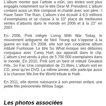
L’album montre que l’artiste a mûri, ses textes sont plus
engagés notamment sur le titre Dear M. President. L’album
contient aussi un titre composé et chanté avec son père : I
Have Seen The Rain. L’album s’est écoulé à 6,5 millions
d’exemplaires et se classe à la 10° place de meilleures
ventes d’albums dans le monde en 2006 et à la 23° en
2007.
En 2006, Pink intègre Living With War Today, le
mouvement antiguerre de Neil Young qui s’oppose à la
guerre en Irak. En 2008, elle sort son cinquième album
intitulé Funhouse. Le titre So What évoque ses déboires
conjugaux avec Carey Hart, qui apparaît dans le clip.
L’album s’est vendu à plus de 5 700 000 exemplaires dans
le monde. En 2010, Pink sort un best of intitulé Greatest
Hits...So Far. Une compilation de 21 titres. L’album sort en
CD, ainsi qu’en DVD. La même année, elle participe aussi
à la chanson We Are the World tribute to Haïti.
En 2011, elle donne naissance à son premier enfant, une
petite fille prénommée Willow Sage.
Les photos associées