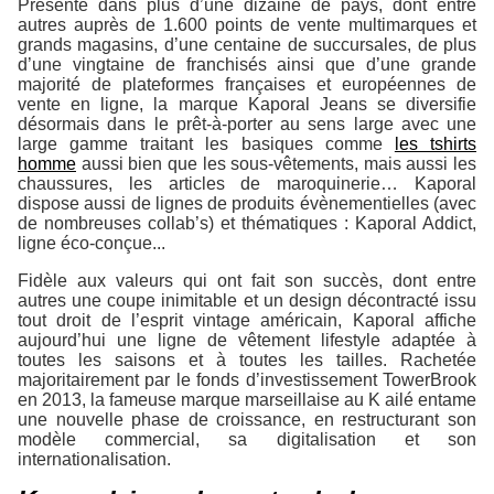
Présente dans plus d’une dizaine de pays, dont entre
autres auprès de 1.600 points de vente multimarques et
grands magasins, d’une centaine de succursales, de plus
d’une vingtaine de franchisés ainsi que d’une grande
majorité de plateformes françaises et européennes de
vente en ligne, la marque Kaporal Jeans se diversifie
désormais dans le prêt-à-porter au sens large avec une
large gamme traitant les basiques comme
les tshirts
homme
aussi bien que les sous-vêtements, mais aussi les
chaussures, les articles de maroquinerie… Kaporal
dispose aussi de lignes de produits évènementielles (avec
de nombreuses collab’s) et thématiques : Kaporal Addict,
ligne éco-conçue...
Fidèle aux valeurs qui ont fait son succès, dont entre
autres une coupe inimitable et un design décontracté issu
tout droit de l’esprit vintage américain, Kaporal affiche
aujourd’hui une ligne de vêtement lifestyle adaptée à
toutes les saisons et à toutes les tailles. Rachetée
majoritairement par le fonds d’investissement TowerBrook
en 2013, la fameuse marque marseillaise au K ailé entame
une nouvelle phase de croissance, en restructurant son
modèle commercial, sa digitalisation et son
internationalisation.