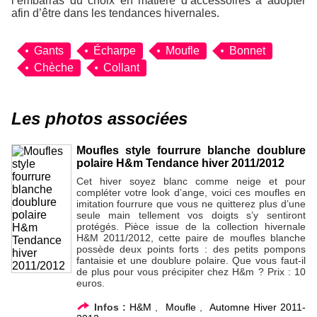
l’embarras du choix en matière d’accessoires à adopter
afin d’être dans les tendances hivernales.
Gants
Écharpe
Moufle
Bonnet
Chèche
Collant
Les photos associées
Moufles style fourrure blanche doublure
polaire H&m Tendance hiver 2011/2012
Cet hiver soyez blanc comme neige et pour
compléter votre look d’ange, voici ces moufles en
imitation fourrure que vous ne quitterez plus d’une
seule main tellement vos doigts s’y sentiront
protégés. Pièce issue de la collection hivernale
H&M 2011/2012, cette paire de moufles blanche
possède deux points forts : des petits pompons
fantaisie et une doublure polaire. Que vous faut-il
de plus pour vous précipiter chez H&m ? Prix : 10
euros.
Infos :
H&M
,
Moufle
,
Automne Hiver 2011-