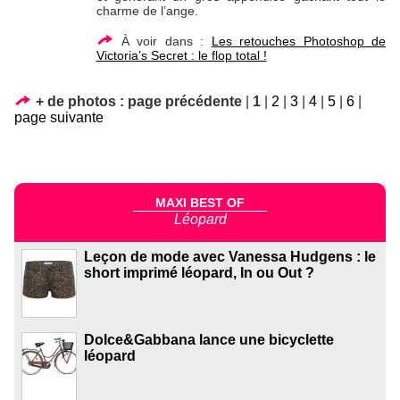
charme de l’ange.
À voir dans :
Les retouches Photoshop de
Victoria’s Secret : le flop total !
+ de photos :
page précédente
|
1
|
2
|
3
|
4
|
5
|
6
|
page suivante
MAXI BEST OF
Léopard
Leçon de mode avec Vanessa Hudgens : le
short imprimé léopard, In ou Out ?
Dolce&Gabbana lance une bicyclette
léopard