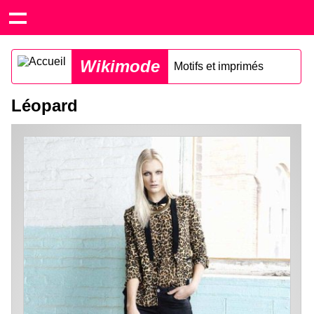
Wikimode
Motifs et imprimés
Léopard