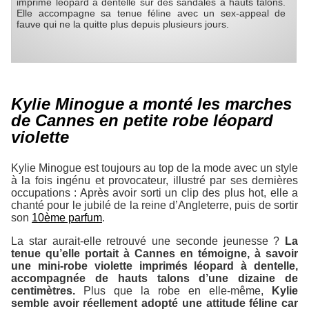
imprimé léopard à dentelle sur des sandales à hauts talons.
Elle accompagne sa tenue féline avec un sex-appeal de
fauve qui ne la quitte plus depuis plusieurs jours.
Kylie Minogue a monté les marches
de Cannes en petite robe léopard
violette
Kylie Minogue est toujours au top de la mode avec un style
à la fois ingénu et provocateur, illustré par ses dernières
occupations : Après avoir sorti un clip des plus
hot
, elle a
chanté pour le jubilé de la reine d’Angleterre, puis de sortir
son
10ème parfum
.
La star aurait-elle retrouvé une seconde jeunesse ?
La
tenue qu’elle portait à Cannes en témoigne, à savoir
une mini-robe violette imprimés léopard à dentelle,
accompagnée de hauts talons d’une dizaine de
centimètres.
Plus que la robe en elle-même,
Kylie
semble avoir réellement adopté une attitude féline car