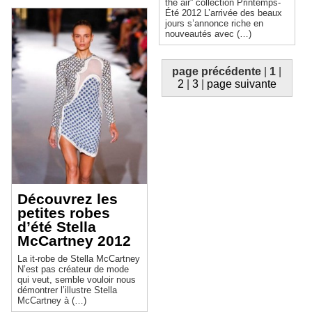
the air” collection Printemps-
Été 2012 L’arrivée des beaux
jours s’annonce riche en
nouveautés avec (…)
page précédente
|
1
|
2
|
3
|
page suivante
Découvrez les
petites robes
d’été Stella
McCartney 2012
La it-robe de Stella McCartney
N’est pas créateur de mode
qui veut, semble vouloir nous
démontrer l’illustre Stella
McCartney à (…)