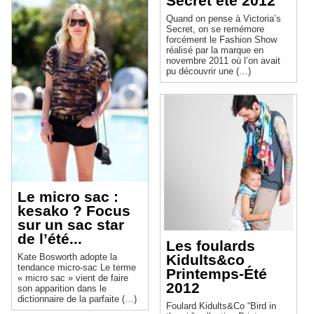
Secret été 2012
Quand on pense à Victoria’s
Secret, on se remémore
forcément le Fashion Show
réalisé par la marque en
novembre 2011 où l’on avait
pu découvrir une (…)
Le micro sac :
kesako ? Focus
sur un sac star
de l’été...
Les foulards
Kidults&co
Kate Bosworth adopte la
tendance micro-sac Le terme
Printemps-Été
« micro sac » vient de faire
2012
son apparition dans le
dictionnaire de la parfaite (…)
Foulard Kidults&Co “Bird in