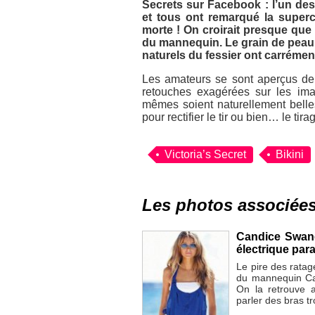
Secrets sur Facebook : l’un des
et tous ont remarqué la superch
morte ! On croirait presque que 
du mannequin. Le grain de peau 
naturels du fessier ont carrémen
Les amateurs se sont aperçus de 
retouches exagérées sur les im
mêmes soient naturellement belles,
pour rectifier le tir ou bien… le tirag
Victoria’s Secret
Bikini
Les photos associée
Candice Swane
électrique pa
Le pire des ratag
du mannequin Can
On la retrouve 
parler des bras tr