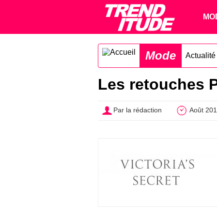
MO
Mode
Actualit
Les retouches Ph
Par la rédaction
Août 20