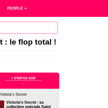
PEOPLE
 le flop total !
+ D'INFOS SUR
...
Victoria’s Secret
Victoria's Secret : sa
collection spéciale Saint