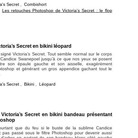
ia's Secret
,
Combishort
:
Les retouches Photoshop de Victoria’s Secret : le flop
toria’s Secret en bikini léopard
 signé Victoria’s Secret. Tout semble normal sur le corps
e Candice Swanepoel jusqu’à ce que nos yeux se posent
ntre son épaule gauche et son aisselle, exagérément
toshop et générant un gros appendice gachant tout le
.
ia's Secret
,
Bikini
,
Léopard
Victoria’s Secret en bikini bandeau présentant
toshop
ourtant que du feu si le buste de la sublime Candice
t pas passé sous le filtre Photoshop pour devenir aussi
c d’arbre en partant de son bandeau blanc côté gauche