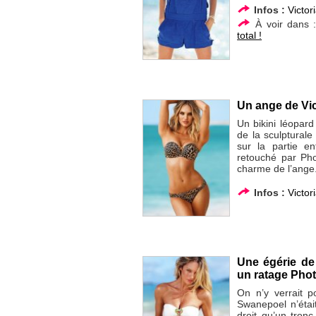
Infos :
Victor
À voir dans 
total !
Un ange de Vic
Un bikini léopard
de la sculptural
sur la partie e
retouché par Pho
charme de l’ange
Infos :
Victor
Une égérie de 
un ratage Pho
On n’y verrait p
Swanepoel n’étai
droit qu’un tron