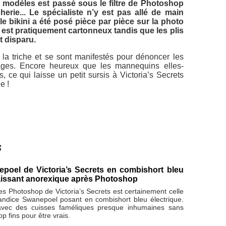
 modèles est passé sous le filtre de Photoshop
erie... Le spécialiste n’y est pas allé de main
le bikini a été posé pièce par pièce sur la photo
est pratiquement cartonneux tandis que les plis
t disparu.
la triche et se sont manifestés pour dénoncer les
ages. Encore heureux que les mannequins elles-
 ce qui laisse un petit sursis à Victoria’s Secrets
e !
s
poel de Victoria’s Secrets en combishort bleu
raissant anorexique après Photoshop
es Photoshop de Victoria’s Secrets est certainement celle
dice Swanepoel posant en combishort bleu électrique.
avec des cuisses faméliques presque inhumaines sans
op fins pour être vrais.