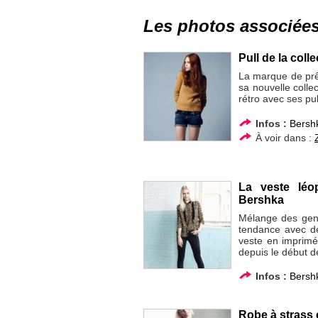
Les photos associée
Pull de la col
La marque de prê
sa nouvelle coll
rétro avec ses pul
Infos :
Bersh
À voir dans :
La veste léo
Bershka
Mélange des genr
tendance avec de
veste en imprimé
depuis le début d
Infos :
Bersh
Robe à strass 