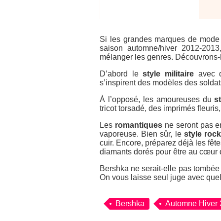
Si les grandes marques de mode s
saison automne/hiver 2012-2013
mélanger les genres. Découvrons-l
D’abord le
style militaire
avec d
s’inspirent des modèles des soldat
À l’opposé, les amoureuses du
s
tricot torsadé, des imprimés fleuri
Les
romantiques
ne seront pas en
vaporeuse. Bien sûr, le
style rock
cuir. Encore, préparez déjà les fêt
diamants dorés pour être au cœur 
Bershka ne serait-elle pas tombée 
On vous laisse seul juge avec que
Bershka
Automne Hiver