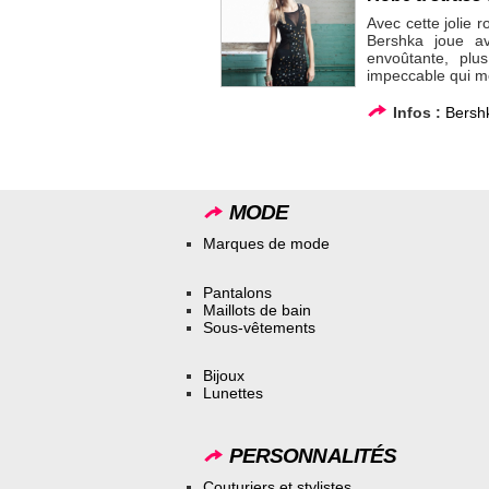
Avec cette jolie 
Bershka joue av
envoûtante, plu
impeccable qui me
Infos :
Bersh
MODE
Marques de mode
Pantalons
Maillots de bain
Sous-vêtements
Bijoux
Lunettes
PERSONNALITÉS
Couturiers et stylistes