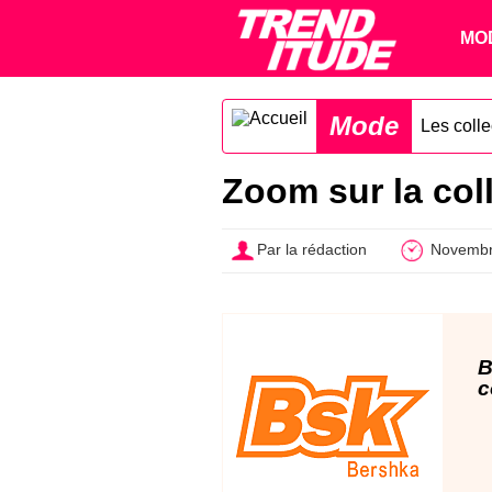
MO
Mode
Les coll
Zoom sur la col
Par la rédaction
Novembr
B
c