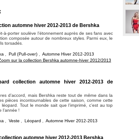
s
lection automne hiver 2012-2013 de Bershka
t-à-porter soulève l’étonnement auprès de ses fans avec
ection composée autour de nombreux styles. Parmi eux, le
ls torsadés.
ka
,
Pull (Pull-over)
,
Automne Hiver 2012-2013
Zoom sur la collection Bershka automne-hiver 2012/2013
pard collection automne hiver 2012-2013 de
es d’accord, mais Bershka reste tout de même dans la
s pièces incontournables de cette saison, comme cette
 léopard. Tout le monde sait que l’imprimé, c’est au top
e l’année !
ka
,
Veste
,
Léopard
,
Automne Hiver 2012-2013
collection automne hiver 2012-2013 Bershka