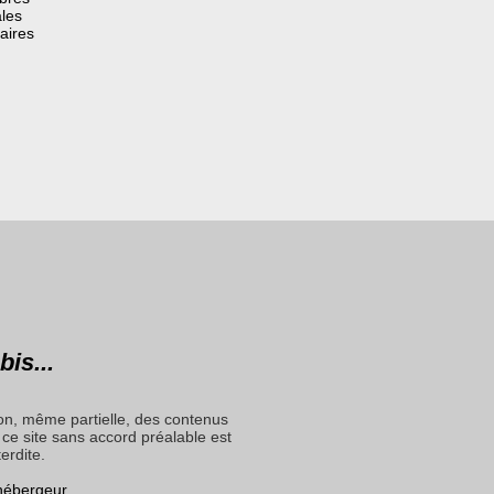
les
aires
bis...
on, même partielle, des contenus
ce site sans accord préalable est
terdite.
 hébergeur