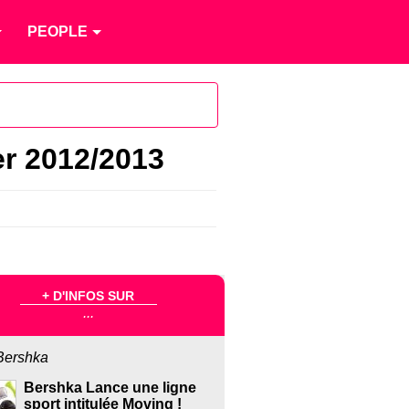
PEOPLE
er 2012/2013
+ D'INFOS SUR
...
Bershka
Bershka Lance une ligne
sport intitulée Moving !