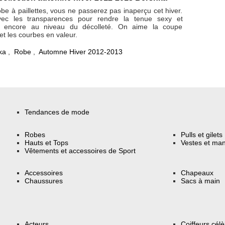
robe à paillettes, vous ne passerez pas inaperçu cet hiver.
ec les transparences pour rendre la tenue sexy et
s encore au niveau du décolleté. On aime la coupe
t les courbes en valeur.
ka
,
Robe
,
Automne Hiver 2012-2013
Tendances de mode
Robes
Pulls et gilets
Hauts et Tops
Vestes et ma
Vêtements et accessoires de Sport
Accessoires
Chapeaux
Chaussures
Sacs à main
Acteurs
Coiffeurs cél