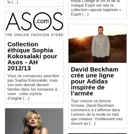
Royal College of Art et de la
la (…)
marque Esprit est née la
collection capsule baptisée «
Esprit (…)
Collection
éthique Sophia
Kokosalaki pour
Asos - AH
2012/13
David Beckham
crée une ligne
Vous ne connaissez peut-être
pour Adidas
pas Sophia Kokosalaki, mais
son nom devrait devenir
inspirée de
familier dans les semaines à
l’armée
venir : cette styliste
d’origine (…)
Tout comme sa femme
Victoria, David Beckham
commence à s’affirmer dans
l’univers de la mode en tant
que créateur. Visiblement tout
réussit au (…)