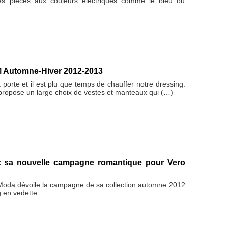
es pièces aux couleurs électriques comme le bleu ou
 Automne-Hiver 2012-2013
a porte et il est plu que temps de chauffer notre dressing.
opose un large choix de vestes et manteaux qui (…)
: sa nouvelle campagne romantique pour Vero
oda dévoile la campagne de sa collection automne 2012
 en vedette