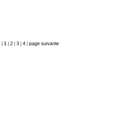
e
|
1
|
2
|
3
|
4
|
page suivante