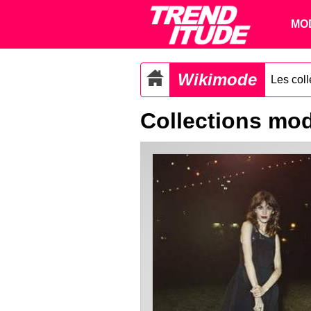
MO
Wikimode
Les col
Collections mo