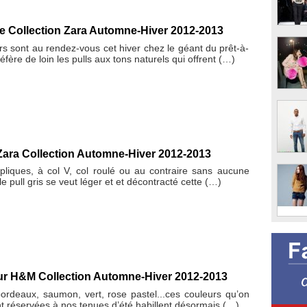
e Collection Zara Automne-Hiver 2012-2013
rs sont au rendez-vous cet hiver chez le géant du prêt-à-
éfère de loin les pulls aux tons naturels qui offrent (…)
 Zara Collection Automne-Hiver 2012-2013
liques, à col V, col roulé ou au contraire sans aucune
le pull gris se veut léger et et décontracté cette (…)
eur H&M Collection Automne-Hiver 2012-2013
bordeaux, saumon, vert, rose pastel...ces couleurs qu’on
t réservées à nos tenues d’été habillent désormais (…)