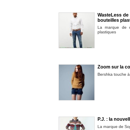
WasteLess de L
bouteilles pla
La marque de d
plastiques
Zoom sur la co
Bershka touche à
P.J. : la nouv
La marque de Soph