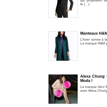
qui proposent d
le (…)
Manteaux H&M
L’hiver sonne à l
La marque H&M pr
Alexa Chung 
Moda !
La marque Vero M
avec Alexa Chung