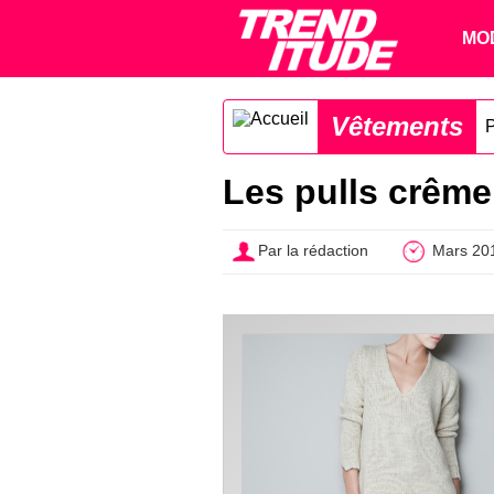
MO
Vêtements
P
Les pulls crême
Par la rédaction
Mars 20