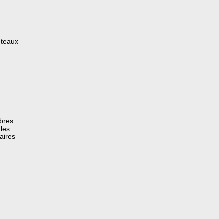
nteaux
èbres
les
aires