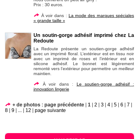
Prix : 30 euros.
À voir dans :
La mode des marques spéciales
« grande taille »
Un soutin-gorge adhésif imprimé chez La
Redoute
La Redoute présente un soutien-gorge adhésif
avec un imprimé floral. L’extérieur est en tissu noir
avec un imprimé de roses et l’intérieur est en
silicone adhésif. Le bonnet est légèrement
remonté vers l’extérieur pour permettre un meilleur
maintien.
À voir dans :
Le soutien-gorge adhésif :
innovation lingerie
+ de photos :
page précédente
|
1
|
2
|
3
|
4
|
5
|
6
|
7
|
8
|
9
|
...
|
12
|
page suivante