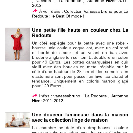
,
Ceinture
,
La Redoute
,
Automne Hiver 2011-
2012
À voir dans :
Collection Vanessa Bruno pour La
Redoute : le Best Of mode !
Une petite fille haute en couleur chez La
Redoute
Un côté espiègle pour la petite avec une robe -
housse unie couleur coquelicot, avec un col rond
et bordé de smock et un volant en bas avec
broderie anglaise ton sur ton. Et doublure en coton
pour 49 Euros. Les bottes camarguaises en cuir
vieilli avec des boucles en métal réglable sur le
côté d’une hauteur de 28 cm et des semelles en
élastomère sont pour passer un hiver au chaud et
tendance. Uniquement en coloris marron glaçé
pour 129 Euros.
Infos :
vanessabruno
,
La Redoute
,
Automne
Hiver 2011-2012
Une douceur lumineuse dans la maison
avec la collection linge de maison
La chambre se dote d’un drap-housse couleur
ivoire en satin pur coton avec des coins élastiqués