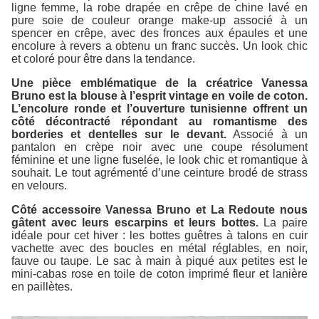
ligne femme, la robe drapée en crêpe de chine lavé en
pure soie de couleur orange make-up associé à un
spencer en crêpe, avec des fronces aux épaules et une
encolure à revers a obtenu un franc succès. Un look chic
et coloré pour être dans la tendance.
Une pièce emblématique de la créatrice Vanessa
Bruno est la blouse à l’esprit vintage en voile de coton.
L’encolure ronde et l’ouverture tunisienne offrent un
côté décontracté répondant au romantisme des
borderies et dentelles sur le devant.
Associé à un
pantalon en crèpe noir avec une coupe résolument
féminine et une ligne fuselée, le look chic et romantique à
souhait. Le tout agrémenté d’une ceinture brodé de strass
en velours.
Côté accessoire Vanessa Bruno et La Redoute nous
gâtent avec leurs escarpins et leurs bottes.
La paire
idéale pour cet hiver : les bottes guêtres à talons en cuir
vachette avec des boucles en métal réglables, en noir,
fauve ou taupe. Le sac à main à piqué aux petites est le
mini-cabas rose en toile de coton imprimé fleur et lanière
en paillètes.