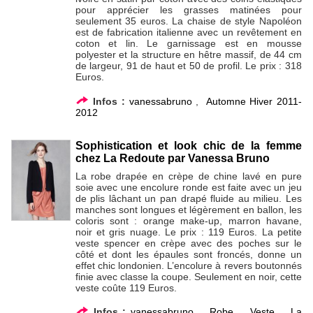
pour apprécier les grasses matinées pour
seulement 35 euros. La chaise de style Napoléon
est de fabrication italienne avec un revêtement en
coton et lin. Le garnissage est en mousse
polyester et la structure en hêtre massif, de 44 cm
de largeur, 91 de haut et 50 de profil. Le prix : 318
Euros.
Infos :
vanessabruno
,
Automne Hiver 2011-
2012
Sophistication et look chic de la femme
chez La Redoute par Vanessa Bruno
La robe drapée en crèpe de chine lavé en pure
soie avec une encolure ronde est faite avec un jeu
de plis lâchant un pan drapé fluide au milieu. Les
manches sont longues et légèrement en ballon, les
coloris sont : orange make-up, marron havane,
noir et gris nuage. Le prix : 119 Euros. La petite
veste spencer en crèpe avec des poches sur le
côté et dont les épaules sont froncés, donne un
effet chic londonien. L’encolure à revers boutonnés
finie avec classe la coupe. Seulement en noir, cette
veste coûte 119 Euros.
Infos :
vanessabruno
,
Robe
,
Veste
,
La