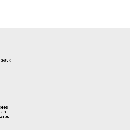
nteaux
èbres
les
aires