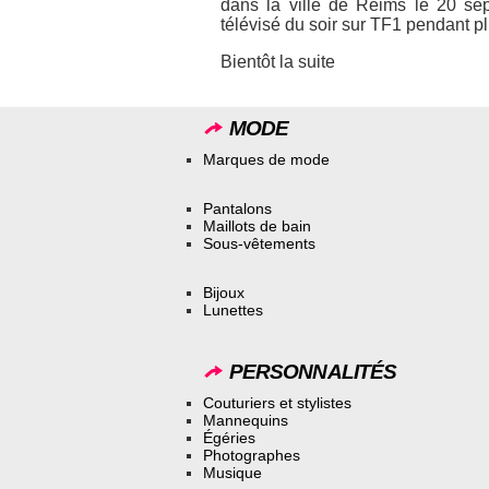
dans la ville de Reims le 20 se
télévisé du soir sur TF1 pendant p
Bientôt la suite
MODE
Marques de mode
Pantalons
Maillots de bain
Sous-vêtements
Bijoux
Lunettes
PERSONNALITÉS
Couturiers et stylistes
Mannequins
Égéries
Photographes
Musique