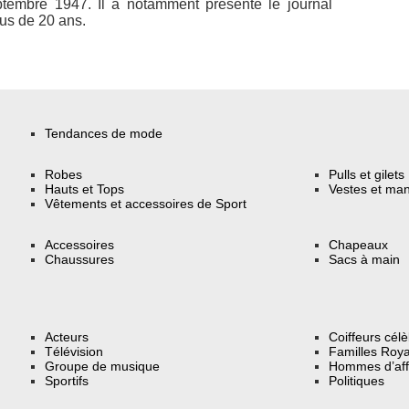
ptembre 1947. Il a notamment présenté le journal
lus de 20 ans.
Tendances de mode
Robes
Pulls et gilets
Hauts et Tops
Vestes et ma
Vêtements et accessoires de Sport
Accessoires
Chapeaux
Chaussures
Sacs à main
Acteurs
Coiffeurs cél
Télévision
Familles Roya
Groupe de musique
Hommes d’aff
Sportifs
Politiques