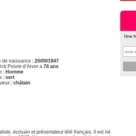
Une f
e de naissance :
20/09/1947
rick Poivre d’Arvor a
78 ans
e :
Homme
x :
vert
veux :
châtain
iste, écrivain et présentateur télé français. Il est né