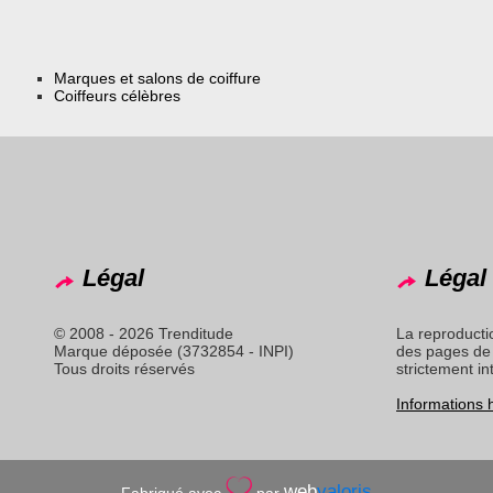
Marques et salons de coiffure
Coiffeurs célèbres
Légal
Légal 
© 2008 - 2026 Trenditude
La reproducti
Marque déposée (3732854 - INPI)
des pages de 
Tous droits réservés
strictement in
Informations
web
valoris
Fabriqué avec
par