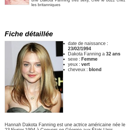
les britanniques
Fiche détaillée
date de naissance :
23/02/1994
Dakota Fanning a
32 ans
sexe :
Femme
yeux :
vert
cheveux :
blond
Hannah Dakota Fanning est une actrice américaine née le
23 février 1994 à Conyers en Géorgie aux États Unis.