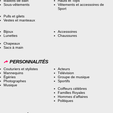
Maillots de bain
Hauts et Tops
Sous-vêtements
Vêtements et accessoires de
Sport
Pulls et gilets
Vestes et manteaux
Bijoux
Accessoires
Lunettes
Chaussures
Chapeaux
Sacs à main
PERSONNALITÉS
Couturiers et stylistes
Acteurs
Mannequins
Télévision
Égéries
Groupe de musique
Photographes
Sportifs
Musique
Coiffeurs célèbres
Familles Royales
Hommes d’affaires
Politiques