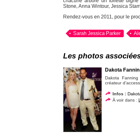
chacune arboré un toilette digne 
Stone, Anna Wintour, Jessica Stam,
Rendez-vous en 2011, pour le pro
Sarah Jessica Parker
Al
Les photos associée
Dakota Fanning
Dakota Fanning 
créateur d’acces
Infos :
Dakot
À voir dans :