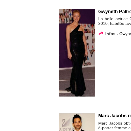
Gwyneth Paltr
La belle actrice
2010, habillée av
Infos :
Gwyne
Marc Jacobs 
Marc Jacobs obtie
à-porter femme a