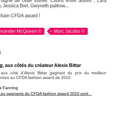
digne de cette soirée. Citons entre autres : Lara
 Jessica Biel, Gwyneth paltrow...
chain CFDA award !
exander McQueen ©
Marc Jacobs ©
s
, aux côtés du créateur Alexis Bittar
aux côté d’Alexis Bittar gagnant du prix du meilleur
soires au CFDA fashion award de 2010.
a Fanning
Les gagnants du CFDA fashion award 2010 sont...