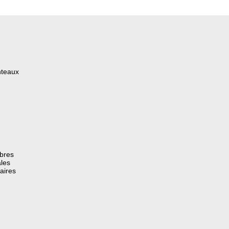
nteaux
èbres
les
aires