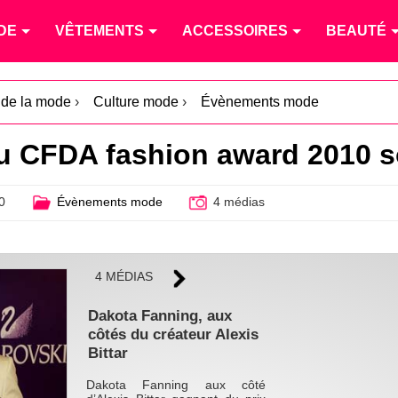
DE
VÊTEMENTS
ACCESSOIRES
BEAUTÉ
é de la mode
›
Culture mode
›
Évènements mode
 CFDA fashion award 2010 so
0
Évènements mode
4 médias
4 MÉDIAS
Dakota Fanning, aux
côtés du créateur Alexis
Bittar
Dakota Fanning aux côté