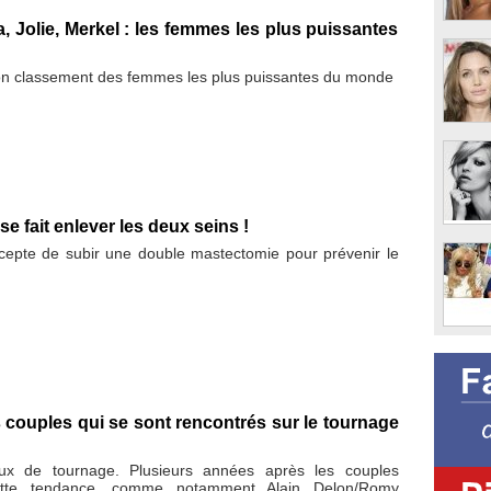
 Jolie, Merkel : les femmes les plus puissantes
on classement des femmes les plus puissantes du monde
se fait enlever les deux seins !
ccepte de subir une double mastectomie pour prévenir le
 couples qui se sont rencontrés sur le tournage
ux de tournage. Plusieurs années après les couples
ette tendance, comme notamment Alain Delon/Romy