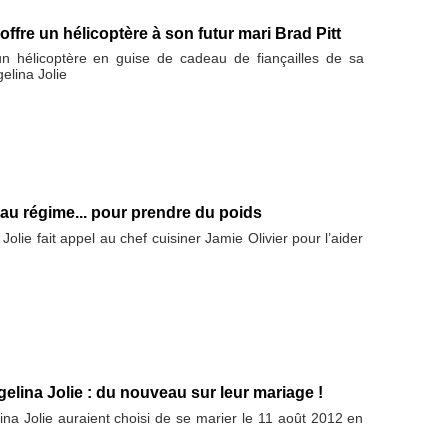
offre un hélicoptère à son futur mari Brad Pitt
 un hélicoptère en guise de cadeau de fiançailles de sa
elina Jolie
 au régime... pour prendre du poids
 Jolie fait appel au chef cuisiner Jamie Olivier pour l’aider
gelina Jolie : du nouveau sur leur mariage !
lina Jolie auraient choisi de se marier le 11 août 2012 en