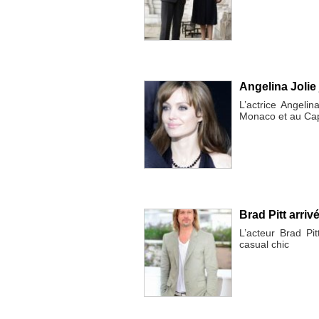
Angelina Jolie 
L’actrice Angelin
Monaco et au Cap
Brad Pitt arriv
L’acteur Brad P
casual chic