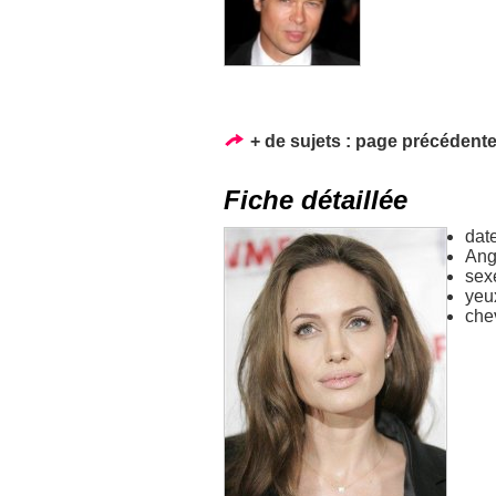
+ de sujets :
page précédent
Fiche détaillée
dat
Ang
sex
yeu
che