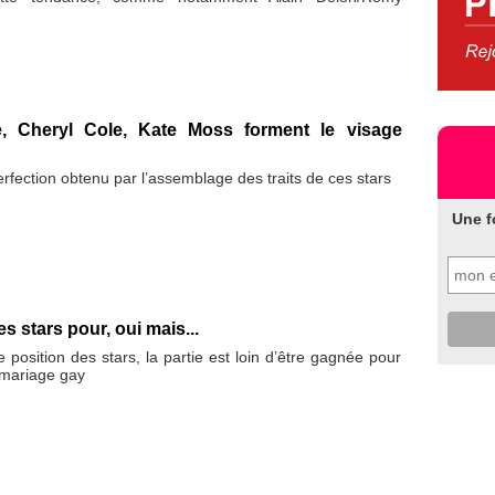
e, Cheryl Cole, Kate Moss forment le visage
erfection obtenu par l’assemblage des traits de ces stars
Une f
es stars pour, oui mais...
e position des stars, la partie est loin d’être gagnée pour
u mariage gay