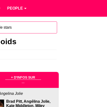
PEOPLE
e stars
poids
+ D'INFOS SUR
...
Angelina Jolie
Brad Pitt, Angélina Jolie,
Kate Middleton, Miley