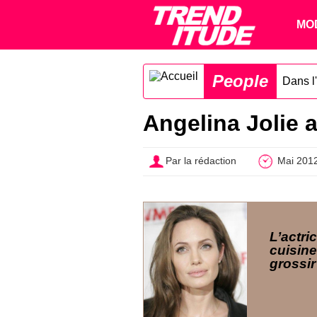
MO
People
Dans l'
Angelina Jolie 
Par la rédaction
Mai 201
L’actri
cuisine
grossir