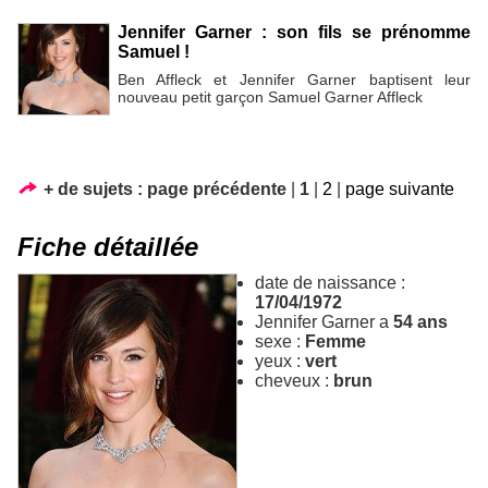
Jennifer Garner : son fils se prénomme
Samuel !
Ben Affleck et Jennifer Garner baptisent leur
nouveau petit garçon Samuel Garner Affleck
+ de sujets :
page précédente
|
1
|
2
|
page suivante
Fiche détaillée
date de naissance :
17/04/1972
Jennifer Garner a
54 ans
sexe :
Femme
yeux :
vert
cheveux :
brun