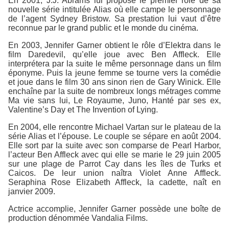
En 2001, J.J. Abrams lui propose le premier rôle de sa
nouvelle série intitulée Alias où elle campe le personnage
de l’agent Sydney Bristow. Sa prestation lui vaut d’être
reconnue par le grand public et le monde du cinéma.
En 2003, Jennifer Garner obtient le rôle d’Elektra dans le
film Daredevil, qu’elle joue avec Ben Affleck. Elle
interprétera par la suite le même personnage dans un film
éponyme. Puis la jeune femme se tourne vers la comédie
et joue dans le film 30 ans sinon rien de Gary Winick. Elle
enchaîne par la suite de nombreux longs métrages comme
Ma vie sans lui, Le Royaume, Juno, Hanté par ses ex,
Valentine’s Day et The Invention of Lying.
En 2004, elle rencontre Michael Vartan sur le plateau de la
série Alias et l’épouse. Le couple se sépare en août 2004.
Elle sort par la suite avec son comparse de Pearl Harbor,
l’acteur Ben Affleck avec qui elle se marie le 29 juin 2005
sur une plage de Parrot Cay dans les îles de Turks et
Caicos. De leur union naîtra Violet Anne Affleck.
Seraphina Rose Elizabeth Affleck, la cadette, naît en
janvier 2009.
Actrice accomplie, Jennifer Garner possède une boîte de
production dénommée Vandalia Films.