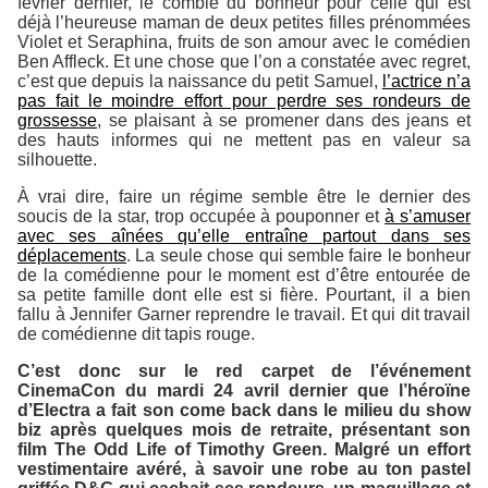
février dernier, le comble du bonheur pour celle qui est
déjà l’heureuse maman de deux petites filles prénommées
Violet et Seraphina, fruits de son amour avec le comédien
Ben Affleck. Et une chose que l’on a constatée avec regret,
c’est que depuis la naissance du petit Samuel,
l’actrice n’a
pas fait le moindre effort pour perdre ses rondeurs de
grossesse
, se plaisant à se promener dans des jeans et
des hauts informes qui ne mettent pas en valeur sa
silhouette.
À vrai dire, faire un régime semble être le dernier des
soucis de la star, trop occupée à pouponner et
à s’amuser
avec ses aînées qu’elle entraîne partout dans ses
déplacements
. La seule chose qui semble faire le bonheur
de la comédienne pour le moment est d’être entourée de
sa petite famille dont elle est si fière. Pourtant, il a bien
fallu à Jennifer Garner reprendre le travail. Et qui dit travail
de comédienne dit tapis rouge.
C’est donc sur le red carpet de l’événement
CinemaCon du mardi 24 avril dernier que l’héroïne
d’Electra a fait son come back dans le milieu du show
biz après quelques mois de retraite, présentant son
film
The Odd Life of Timothy Green
. Malgré un effort
vestimentaire avéré, à savoir une robe au ton pastel