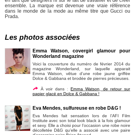
en tant que designers ni sur le fait de travailler et de créer
ensemble. La marque est devenue une vraie référence
dans le monde de la mode au même titre que Gucci ou
Prada.
Les photos associées
Emma Watson, covergirl glamour pour
Wonderland magazine
Voici la couverture du numéro de février 2014 du
magazine Wonderland, sur laquelle apparait
Emma Watson, vêtue d’une robe jaune griffée
Dolce & Gabbana et brodée de pierres précieuses.
À voir dans :
Emma Watson, de retour sur
papier glacé en Dolce & Gabbana !
Eva Mendes, sulfureuse en robe D&G !
Eva Mendes fait sensation lors de l’AFI Film
Institute avec son total look black à la fois glamour
et sexy. Elle a choisi pour l’occasion une robe noire
décolletée D&G qu’elle a associé avec une paire
d’escarpins noirs Brian Atwood.