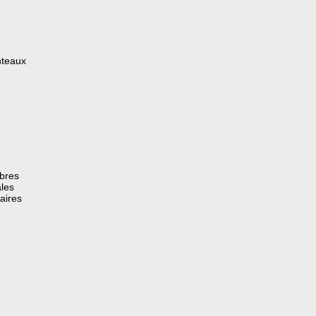
nteaux
èbres
les
aires