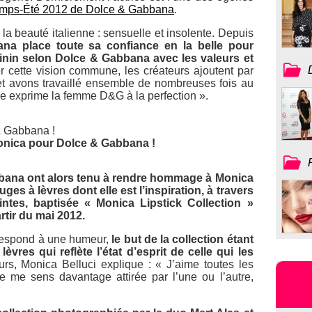
ntemps-Été 2012 de Dolce & Gabbana
.
la beauté italienne : sensuelle et insolente. Depuis
na place toute sa confiance en la belle pour
inin selon Dolce & Gabbana avec les valeurs et
r cette vision commune, les créateurs ajoutent par
 avons travaillé ensemble de nombreuses fois au
le exprime la femme D&G à la perfection »
.
onica pour Dolce & Gabbana !
bana ont alors tenu à rendre hommage à Monica
ges à lèvres dont elle est l’inspiration, à travers
tes, baptisée « Monica Lipstick Collection »
rtir du mai 2012.
rrespond à une humeur,
le but de la collection étant
lèvres qui reflète l’état d’esprit de celle qui les
urs, Monica Belluci explique :
« J’aime toutes les
 je me sens davantage attirée par l’une ou l’autre,