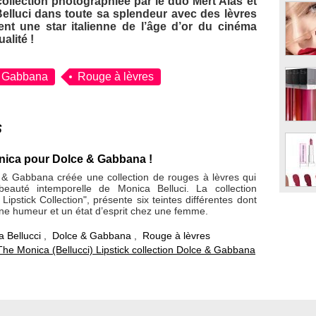
collection photographiée par le duo Mert Alas et
elluci dans toute sa splendeur avec des lèvres
nt une star italienne de l’âge d’or du cinéma
alité !
& Gabbana
Rouge à lèvres
s
nica pour Dolce & Gabbana !
& Gabbana créée une collection de rouges à lèvres qui
beauté intemporelle de Monica Belluci. La collection
Lipstick Collection", présente six teintes différentes dont
ne humeur et un état d’esprit chez une femme.
 Bellucci
,
Dolce & Gabbana
,
Rouge à lèvres
The Monica (Bellucci) Lipstick collection Dolce & Gabbana