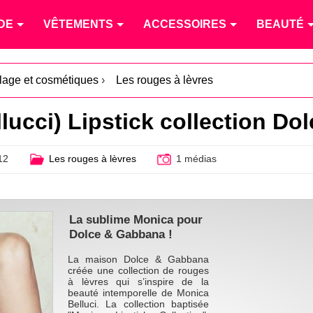
DE
VÊTEMENTS
ACCESSOIRES
BEAUTÉ
lage et cosmétiques
›
Les rouges à lèvres
lucci) Lipstick collection D
12
Les rouges à lèvres
1 médias
La sublime Monica pour
Dolce & Gabbana !
La maison Dolce & Gabbana
créée une collection de rouges
à lèvres qui s’inspire de la
beauté intemporelle de Monica
Belluci. La collection baptisée