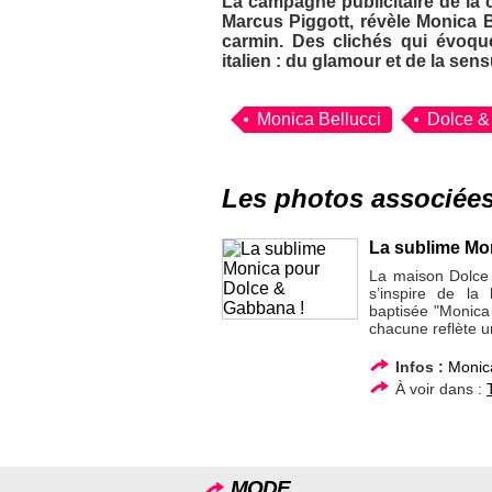
La campagne publicitaire de la 
Marcus Piggott, révèle Monica B
carmin. Des clichés qui évoque
italien : du glamour et de la sensu
Monica Bellucci
Dolce 
Les photos associée
La sublime Mo
La maison Dolce 
s’inspire de la 
baptisée "Monica 
chacune reflète u
Infos :
Monica
À voir dans :
MODE