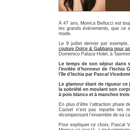
À 47 ans, Monica Bellucci est tou
les grands évènements, que ce so
mode.
Le 9 juillet dernier par exemple
couture Dolce & Gabbana pour assi
Domenico Palace Hotel, à Taormina,
Le temps de son séjour dans s
l’invitée d’honneur de l’
Ischia G
l’île d’Ischia par Pascal Vicedomi
Le glamour étant de rigueur ce j
la sobriété en moulant son corps
à pois blancs et à manches trois
En plus d’être l’attraction phare d
Cassel n’est pas repartie les m
récompensant l’ensemble de sa car
Pour expliquer ce choix, Pascal V
Monica ce jour-là, a tout simpleme