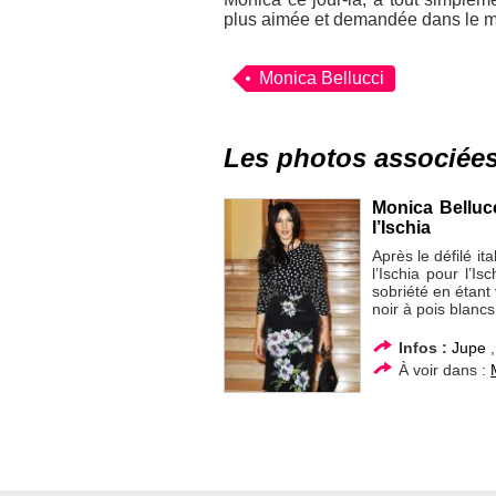
plus aimée et demandée dans le 
Monica Bellucci
Les photos associée
Monica Bellucc
l’Ischia
Après le défilé it
l’Ischia pour l’Is
sobriété en étant
noir à pois blancs
Infos :
Jupe
À voir dans :