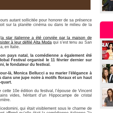
jours autant sollicitée pour honorer de sa présence
it sur la planète cinéma ou dans le milieu de la
,
la star italienne a été conviée par la maison de
ster à leur défilé
Alta Moda
qui s’est tenu au San
 en Italie.
on pays natal, la comédienne a également été
lobal Festival
organisé le 11 février dernier sur
ni, le fondateur du festival.
our-là, Monica Bellucci a su marier l’élégance à
 dans une jupe noire à motifs floraux et un haut
-quart.
e cette 10e édition du festival, l’épouse de Vincent
ains vides, héritant d’un Hippocampe de cristal
rière.
icedomini, qui était visiblement sous le charme de
nt affirmé qu’elle était la comédienne italienne "la