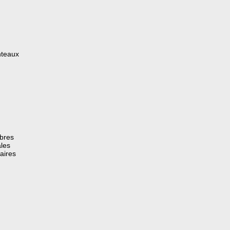
nteaux
èbres
les
aires