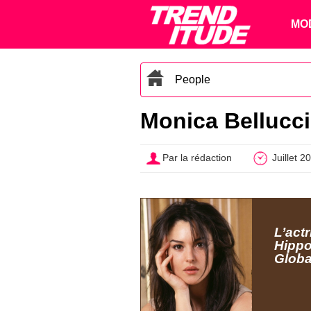
MO
People
Monica Bellucci,
Par la rédaction
Juillet 2
L’act
Hippo
Global