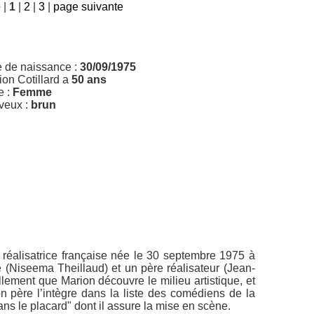
e
|
1
|
2
|
3
|
page suivante
e de naissance :
30/09/1975
ion Cotillard a
50 ans
e :
Femme
veux :
brun
t réalisatrice française née le 30 septembre 1975 à
(Niseema Theillaud) et un père réalisateur (Jean-
ellement que Marion découvre le milieu artistique, et
on père l’intègre dans la liste des comédiens de la
ns le placard" dont il assure la mise en scène.