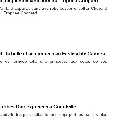
rd, resplendissante lors du Trophée Chopard
Cotillard apparait dans une robe bustier et collier Chopard
 du Trophée Chopard
d : la belle et ses princes au Festival de Cannes
ise esr arrivée telle une princesse aux côtés de ses
s robes Dior exposées à Grandville
ndville les plus belles tenues déja portées par les plus