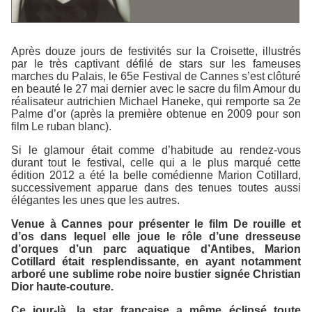
Après douze jours de festivités sur la Croisette, illustrés
par le très captivant défilé de stars sur les fameuses
marches du Palais, le 65e Festival de Cannes s’est clôturé
en beauté le 27 mai dernier avec le sacre du film
Amour
du
réalisateur autrichien Michael Haneke, qui remporte sa 2e
Palme d’or (après la première obtenue en 2009 pour son
film
Le ruban blanc
).
Si le glamour était comme d’habitude au rendez-vous
durant tout le festival, celle qui a le plus marqué cette
édition 2012 a été la belle comédienne Marion Cotillard,
successivement apparue dans des tenues toutes aussi
élégantes les unes que les autres.
Venue à Cannes pour présenter le film
De rouille et
d’os
dans lequel elle joue le rôle d’une dresseuse
d’orques d’un parc aquatique d’Antibes, Marion
Cotillard était resplendissante, en ayant notamment
arboré une sublime robe noire bustier signée Christian
Dior haute-couture.
Ce jour-là, la star française a même éclipsé toute