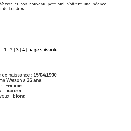
Watson et son nouveau petit ami s’offrent une séance
r de Londres
e
|
1
|
2
|
3
|
4
|
page suivante
e de naissance :
15/04/1990
a Watson a
36 ans
e :
Femme
x :
marron
veux :
blond