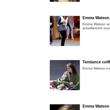
Emma Watson, t
Emma Watson arbo
actuellement sou
Tendance coif
Emma Watson s’est
Emma Watson met