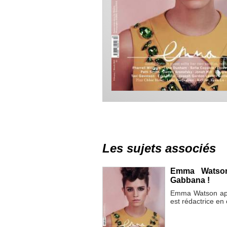
Les sujets associés
Emma Watson
Gabbana !
Emma Watson app
est rédactrice en