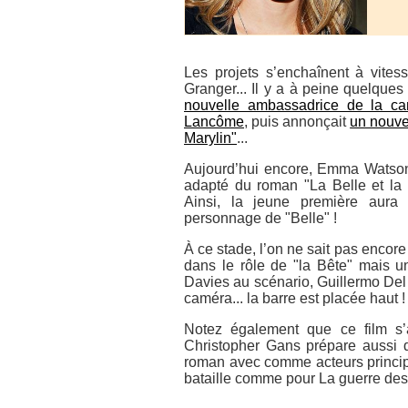
Les projets s’enchaînent à vites
Granger... Il y a à peine quelque
nouvelle ambassadrice de la c
Lancôme
, puis annonçait
un nouve
Marylin"
...
Aujourd’hui encore, Emma Watson
adapté du roman "La Belle et la B
Ainsi, la jeune première aura l
personnage de "Belle" !
À ce stade, l’on ne sait pas encore
dans le rôle de "la Bête" mais u
Davies au scénario, Guillermo Del
caméra... la barre est placée haut !
Notez également que ce film s’
Christopher Gans prépare aussi 
roman avec comme acteurs princi
bataille comme pour La guerre des 