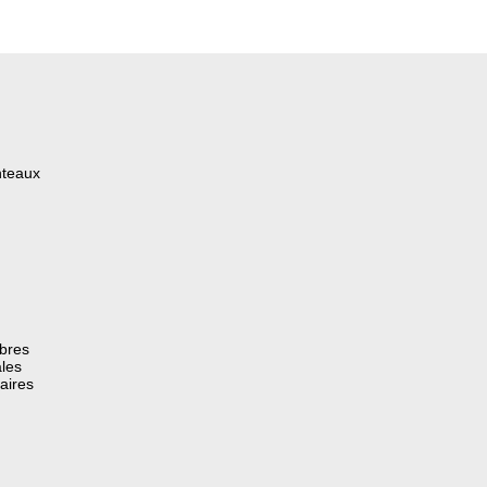
nteaux
èbres
les
aires