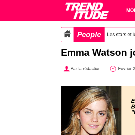
MO
People
Les stars et 
Emma Watson jou
Par la rédaction
Février 
E
B
"