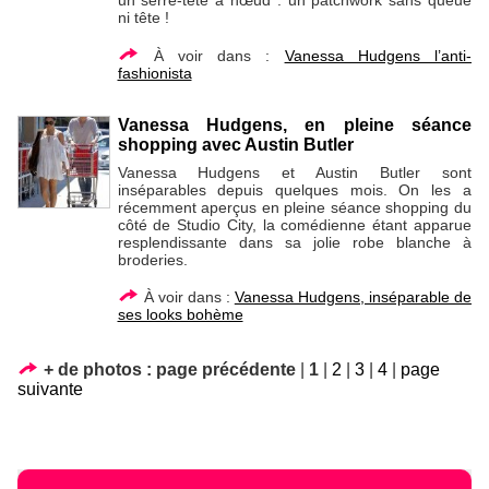
un serre-tête à nœud : un patchwork sans queue
ni tête !
À voir dans :
Vanessa Hudgens l’anti-
fashionista
Vanessa Hudgens, en pleine séance
shopping avec Austin Butler
Vanessa Hudgens et Austin Butler sont
inséparables depuis quelques mois. On les a
récemment aperçus en pleine séance shopping du
côté de Studio City, la comédienne étant apparue
resplendissante dans sa jolie robe blanche à
broderies.
À voir dans :
Vanessa Hudgens, inséparable de
ses looks bohème
+ de photos :
page précédente
|
1
|
2
|
3
|
4
|
page
suivante