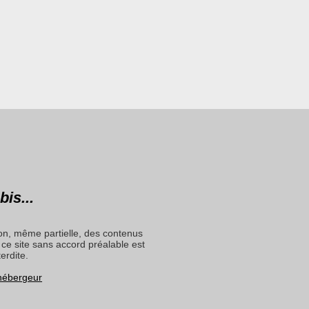
bis...
on, même partielle, des contenus
ce site sans accord préalable est
terdite.
 hébergeur