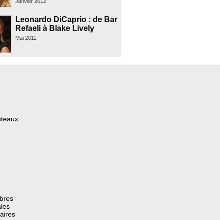
Janvier 2012
Leonardo DiCaprio : de Bar
Refaeli à Blake Lively
Mai 2011
nteaux
èbres
les
aires