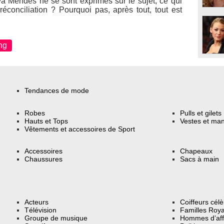
a Mendes ne se sont exprimés sur le sujet, ce qui
réconciliation ? Pourquoi pas, après tout, tout est
ng
Tendances de mode
Robes
Pulls et gilets
Hauts et Tops
Vestes et ma
Vêtements et accessoires de Sport
Accessoires
Chapeaux
Chaussures
Sacs à main
Acteurs
Coiffeurs cél
Télévision
Familles Roya
Groupe de musique
Hommes d’aff