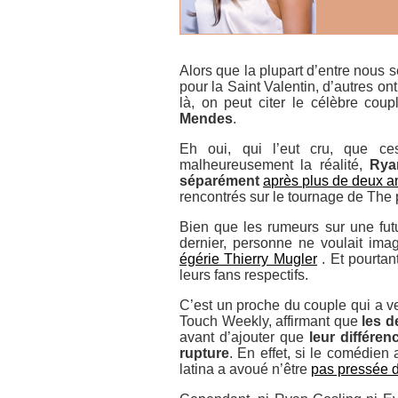
Alors que la plupart d’entre nous 
pour la Saint Valentin, d’autres on
là, on peut citer le célèbre cou
Mendes
.
Eh oui, qui l’eut cru, que ce
malheureusement la réalité,
Rya
séparément
après plus de deux a
rencontrés sur le tournage de
The 
Bien que les rumeurs sur une futu
dernier, personne ne voulait im
égérie Thierry Mugler
. Et pourtan
leurs fans respectifs.
C’est un proche du couple qui a v
Touch Weekly, affirmant que
les d
avant d’ajouter que
leur différen
rupture
. En effet, si le comédien
latina a avoué n’être
pas pressée d