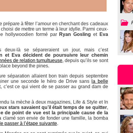
se prépare à fêter l’amour en cherchant des cadeaux
t choisi de mettre un terme à leur idylle. Parmi ceux-
ple hollywoodien formé par
Ryan Gosling
et
Eva
s deux-là se sépareraient un jour, mais c’est
n et Eva décident de poursuivre leur chemin
nnées de relation tumultueuse
, depuis qu’ils se sont
place beyond the pines
.
re séparation allaient bon train depuis septembre
aginer une seconde le héro de Drive sans
la belle
t, c’est ce qui vient de se passer au grand dam de
endu la mèche à deux magazines, Life & Style et In
eux stars savaient qu’il était temps de se quitter
,
ce de point de vue est la principale cause de la
 a clamé son envie de fonder une famille, la bomba
e passer à l’étape suivante
.