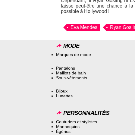
Cependant, ni Ryan Gosling ni Ev
laisse peut-être une chance à la 
possible à Hollywood !
Eva Mendes
Ryan Gosli
MODE
Marques de mode
Pantalons
Maillots de bain
Sous-vêtements
Bijoux
Lunettes
PERSONNALITÉS
Couturiers et stylistes
Mannequins
Égéries