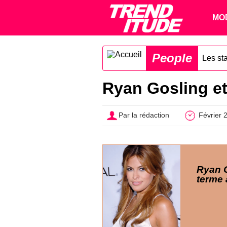
MO
People
Les sta
Ryan Gosling et
Par la rédaction
Février 
Ryan 
terme 