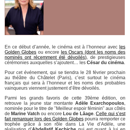
En ce début d’année, le cinéma est à l’honneur avec
les
Golden Globes
ou encore
les Oscars (dont les noms des
nominés ont récemment été dévoilés)
, de prestigieuses
cérémonies auxquelles s’ajoutent… les
César du cinéma
.
Pour cet événement, qui se tiendra le 28 février prochain
au théâtre du Châtelet (Paris), c’est surtout le cinéma
français qui sera à l’honneur et les noms des probables
vainqueurs viennent justement d’être dévoilés.
Parmi les grands favoris de cette 39ème édition, on
retrouve la jeune star montante
Adèle Exarchopoulos
,
nominée pour le titre de "Meilleur espoir féminin" aux côtés
de
Marine Vatch
ou encore
Lou de Lâage
.
Celle qui s’est
fait remarquer lors des Golden Globes
pourra remporter ce
trophée grâce à son rôle dans
La Vie d’Adèle
, une
réalisation d’
Abdellatif Kechiche
qui est quant à lui en