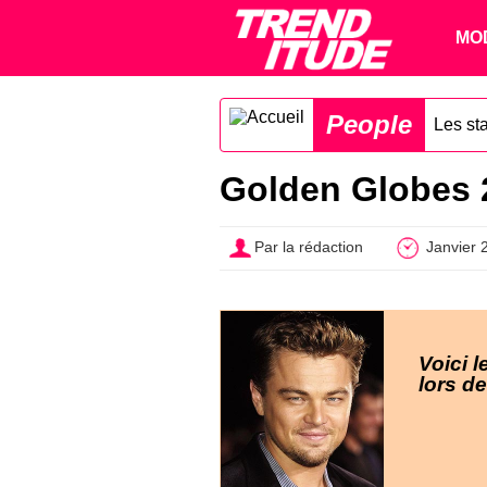
MO
People
Les sta
Golden Globes 2
Par la rédaction
Janvier 
Voici 
lors d