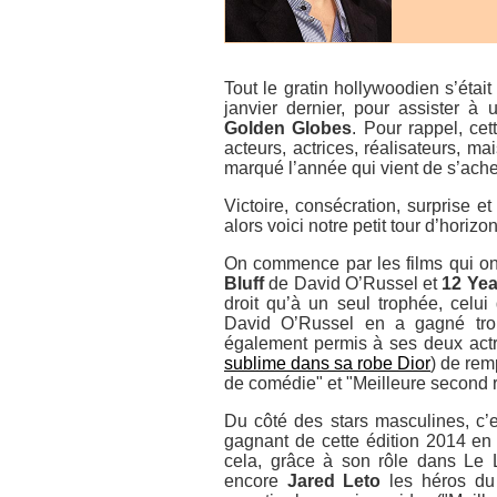
Tout le gratin hollywoodien s’étai
janvier dernier, pour assister 
Golden Globes
. Pour rappel, ce
acteurs, actrices, réalisateurs, ma
marqué l’année qui vient de s’ache
Victoire, consécration, surprise 
alors voici notre petit tour d’hor
On commence par les films qui on
Bluff
de David O’Russel et
12 Yea
droit qu’à un seul trophée, celui
David O’Russel en a gagné troi
également permis à ses deux act
sublime dans sa robe Dior
) de rem
de comédie" et "Meilleure second r
Du côté des stars masculines, c’e
gagnant de cette édition 2014 en ré
cela, grâce à son rôle dans Le 
encore
Jared Leto
les héros du