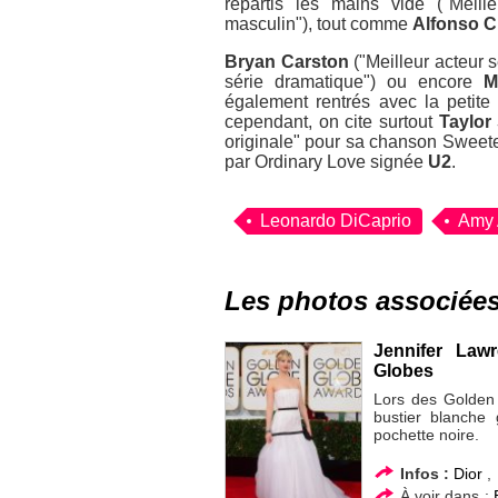
repartis les mains vide ("Meill
masculin"), tout comme
Alfonso 
Bryan Carston
("Meilleur acteur 
série dramatique") ou encore
M
également rentrés avec la petite
cependant, on cite surtout
Taylor 
originale" pour sa chanson Sweete
par
Ordinary Love
signée
U2
.
Leonardo DiCaprio
Amy
Les photos associée
Jennifer Law
Globes
Lors des Golden
bustier blanche 
pochette noire.
Infos :
Dior
À voir dans :