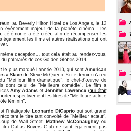
t réuni au Beverly Hilton Hotel de Los Angels, le 12
à un évènement majeur de la planète cinéma : les
tte cérémonie a été créée afin de récompenser les
is également les films et autres réalisations qui ont
ver.
et même déception… tout cela était au rendez-vous,
izon du palmarès de ces Golden Globes 2014.
t le plus marqué l’année 2013, qui sont
American
rs a Slave
de Steve McQueen. Si ce dernier n’a eu
 du "Meilleur film dramatique", le chef-d’œuvre de
s dont celui de "Meilleure comédie". Le film a
rices
Amy Adams
et
Jennifer Lawrence
(
qui était
porter respectivement les titres de "Meilleure actrice
ôle féminin".
st l’infatigable
Leonardo DiCaprio
qui sort grand
coltant le titre tant convoité de "Meilleur acteur",
Loup de Wall Street.
Matthew McConaughey
ou
 film Dallas Buyers Club ne sont également pas