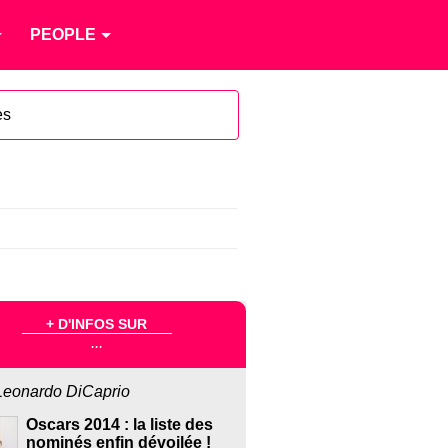
PEOPLE
es
+ D'INFOS SUR
...
Leonardo DiCaprio
Oscars 2014 : la liste des
nominés enfin dévoilée !