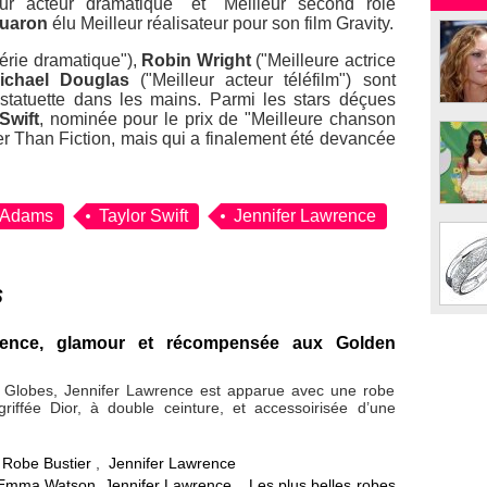
eur acteur dramatique" et "Meilleur second rôle
Cuaron
élu Meilleur réalisateur pour son film Gravity.
série dramatique"),
Robin Wright
("Meilleure actrice
ichael Douglas
("Meilleur acteur téléfilm") sont
 statuette dans les mains. Parmi les stars déçues
Swift
, nominée pour le prix de "Meilleure chanson
r Than Fiction, mais qui a finalement été devancée
 Adams
Taylor Swift
Jennifer Lawrence
s
rence, glamour et récompensée aux Golden
 Globes, Jennifer Lawrence est apparue avec une robe
griffée Dior, à double ceinture, et accessoirisée d’une
,
Robe Bustier
,
Jennifer Lawrence
Emma Watson, Jennifer Lawrence... Les plus belles robes