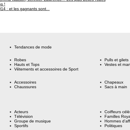
s !
4 : et les gagnants sont...
Tendances de mode
Robes
Pulls et gilets
Hauts et Tops
Vestes et ma
Vêtements et accessoires de Sport
Accessoires
Chapeaux
Chaussures
Sacs à main
Acteurs
Coiffeurs cél
Télévision
Familles Roya
Groupe de musique
Hommes d’aff
Sportifs
Politiques