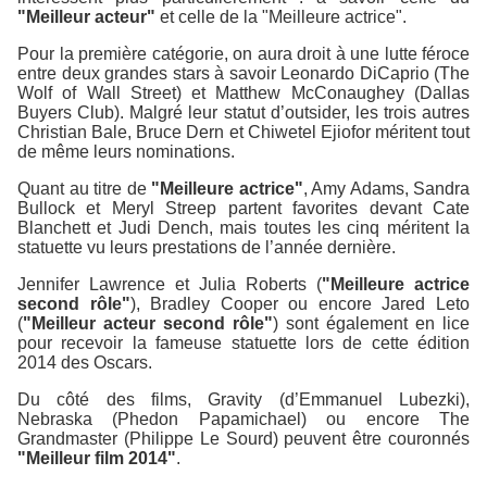
"Meilleur acteur"
et celle de la "Meilleure actrice".
Pour la première catégorie, on aura droit à une lutte féroce
entre deux grandes stars à savoir Leonardo DiCaprio (The
Wolf of Wall Street) et Matthew McConaughey (Dallas
Buyers Club). Malgré leur statut d’outsider, les trois autres
Christian Bale, Bruce Dern et Chiwetel Ejiofor méritent tout
de même leurs nominations.
Quant au titre de
"Meilleure actrice"
, Amy Adams, Sandra
Bullock et Meryl Streep partent favorites devant Cate
Blanchett et Judi Dench, mais toutes les cinq méritent la
statuette vu leurs prestations de l’année dernière.
Jennifer Lawrence et Julia Roberts (
"Meilleure actrice
second rôle"
), Bradley Cooper ou encore Jared Leto
(
"Meilleur acteur second rôle"
) sont également en lice
pour recevoir la fameuse statuette lors de cette édition
2014 des Oscars.
Du côté des films, Gravity (d’Emmanuel Lubezki),
Nebraska (Phedon Papamichael) ou encore The
Grandmaster (Philippe Le Sourd) peuvent être couronnés
"Meilleur film 2014"
.