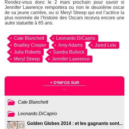
Rendez-vous donc le 2 mars prochain pour savoir si
Jennifer Lawrence remportera ou non le deuxième oscar
de sa jeune carrière, ou si Meryl Streep qui est l’actrice la
plus nommée de l’histoire des Oscars recevra encore une
autre statuette à 65 ans.
Cate Blanchett
Leonardo DiCaprio
Bradley Cooper
Amy Adams
Jared Leto
Julia Roberts
Sandra Bullock
Meryl Streep
Jennifer Lawrence
+ D'INFOS SUR
...
Cate Blanchett
Leonardo DiCaprio
Golden Globes 2014 : et les gagnants sont...