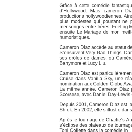
Grâce à cette comédie fantastiqu
d’Hollywood. Mais cameron Dia
productions hollywoodiennes. Ains
plus modestes qui pourtant ne p
mensonges entre frères, Feeling M
ensuite Le Mariage de mon meill
humoristiques.
Cameron Diaz accède au statut de 
S’ensuivent Very Bad Things, Dans
ses drôles de dames, où Caméro
Barrymore et Lucy Liu.
Cameron Diaz est particulièrement
Cruise dans Vanilla Sky, une ré
nomination aux Golden Globe Award
La même année, Cameron Diaz pa
Scorsese, avec Daniel Day-Lewis 
Depuis 2001, Cameron Diaz est la 
Shrek. En 2002, elle s’illustre da
Après le tournage de Charlie’s A
s’éclipse des plateaux de tournag
Toni Collette dans la comédie In 