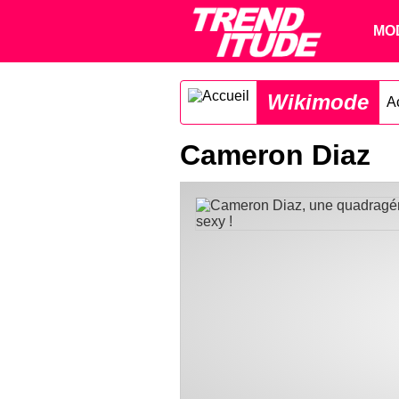
MO
Wikimode
A
Cameron Diaz