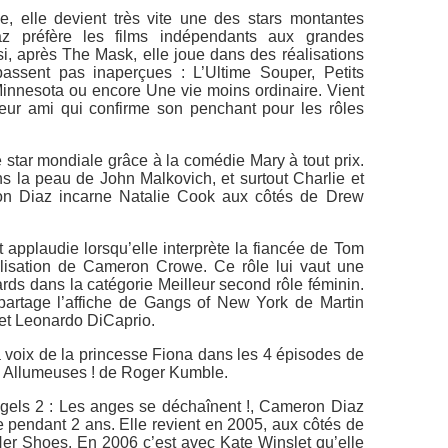
e, elle devient très vite une des stars montantes
z préfère les films indépendants aux grandes
i, après The Mask, elle joue dans des réalisations
assent pas inaperçues : L’Ultime Souper, Petits
innesota ou encore Une vie moins ordinaire. Vient
eur ami qui confirme son penchant pour les rôles
star mondiale grâce à la comédie Mary à tout prix.
 la peau de John Malkovich, et surtout Charlie et
n Diaz incarne Natalie Cook aux côtés de Drew
 applaudie lorsqu’elle interprète la fiancée de Tom
alisation de Cameron Crowe. Ce rôle lui vaut une
s dans la catégorie Meilleur second rôle féminin.
rtage l’affiche de Gangs of New York de Martin
et Leonardo DiCaprio.
voix de la princesse Fiona dans les 4 épisodes de
ns Allumeuses ! de Roger Kumble.
ngels 2 : Les anges se déchaînent !, Cameron Diaz
e pendant 2 ans. Elle revient en 2005, aux côtés de
Her Shoes. En 2006 c’est avec Kate Winslet qu’elle