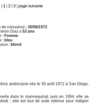
e
|
1
|
2
|
3
|
page suivante
e de naissance :
30/08/1972
eron Diaz a
53 ans
e :
Femme
x :
bleu
veux :
blond
trice américaine née le 30 août 1972 à San Diego,
nnelle dans le mannequinat, puis en 1994, elle se
ask : elle est tout de suite retenue pour intégrer