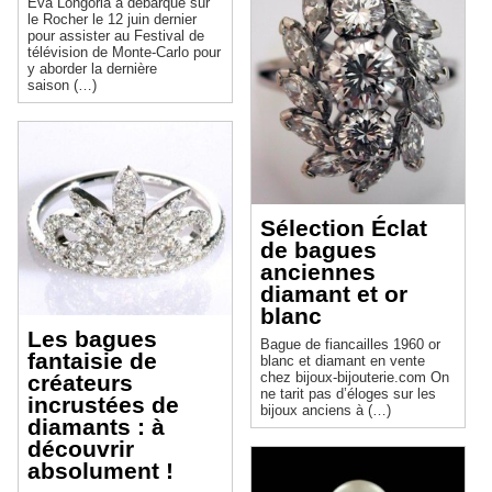
Eva Longoria a débarqué sur
le Rocher le 12 juin dernier
pour assister au Festival de
télévision de Monte-Carlo pour
y aborder la dernière
saison (…)
Sélection Éclat
de bagues
anciennes
diamant et or
blanc
Les bagues
Bague de fiancailles 1960 or
fantaisie de
blanc et diamant en vente
chez bijoux-bijouterie.com On
créateurs
ne tarit pas d’éloges sur les
incrustées de
bijoux anciens à (…)
diamants : à
découvrir
absolument !