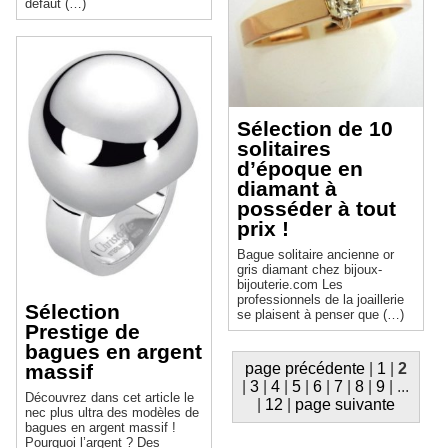
défaut (…)
Sélection de 10
solitaires
d’époque en
diamant à
posséder à tout
prix !
Bague solitaire ancienne or
gris diamant chez bijoux-
bijouterie.com Les
professionnels de la joaillerie
Sélection
se plaisent à penser que (…)
Prestige de
bagues en argent
massif
page précédente
|
1
|
2
|
3
|
4
|
5
|
6
|
7
|
8
|
9
|
...
Découvrez dans cet article le
|
12
|
page suivante
nec plus ultra des modèles de
bagues en argent massif !
Pourquoi l’argent ? Des