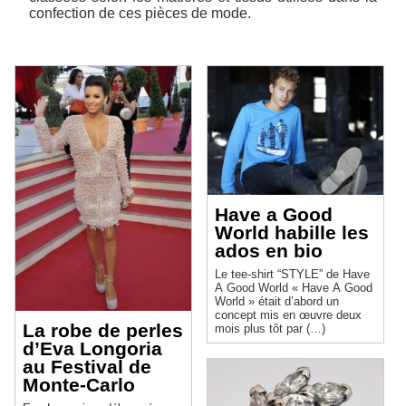
confection de ces pièces de mode.
Have a Good
World habille les
ados en bio
Le tee-shirt “STYLE” de Have
A Good World « Have A Good
World » était d’abord un
concept mis en œuvre deux
La robe de perles
mois plus tôt par (…)
d’Eva Longoria
au Festival de
Monte-Carlo