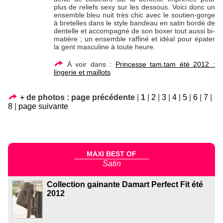
plus de reliefs sexy sur les dessous. Voici donc un
ensemble bleu nuit très chic avec le soutien-gorge
à bretelles dans le style bandeau en satin bordé de
dentelle et accompagné de son boxer tout aussi bi-
matière ; un ensemble raffiné et idéal pour épater
la gent masculine à toute heure.
À voir dans :
Princesse tam.tam été 2012 :
lingerie et maillots
+ de photos :
page précédente
|
1
|
2
|
3
|
4
|
5
|
6
|
7
|
8
|
page suivante
MAXI BEST OF
Satin
Collection gainante Damart Perfect Fit été
2012