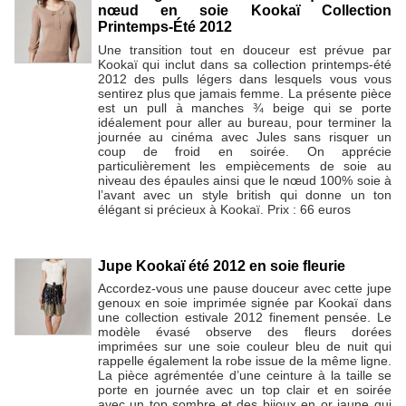
nœud en soie Kookaï Collection
Printemps-Été 2012
Une transition tout en douceur est prévue par
Kookaï qui inclut dans sa collection printemps-été
2012 des pulls légers dans lesquels vous vous
sentirez plus que jamais femme. La présente pièce
est un pull à manches ¾ beige qui se porte
idéalement pour aller au bureau, pour terminer la
journée au cinéma avec Jules sans risquer un
coup de froid en soirée. On apprécie
particulièrement les empiècements de soie au
niveau des épaules ainsi que le nœud 100% soie à
l’avant avec un style british qui donne un ton
élégant si précieux à Kookaï. Prix : 66 euros
Jupe Kookaï été 2012 en soie fleurie
Accordez-vous une pause douceur avec cette jupe
genoux en soie imprimée signée par Kookaï dans
une collection estivale 2012 finement pensée. Le
modèle évasé observe des fleurs dorées
imprimées sur une soie couleur bleu de nuit qui
rappelle également la robe issue de la même ligne.
La pièce agrémentée d’une ceinture à la taille se
porte en journée avec un top clair et en soirée
avec un top sombre et des bijoux en or jaune qui