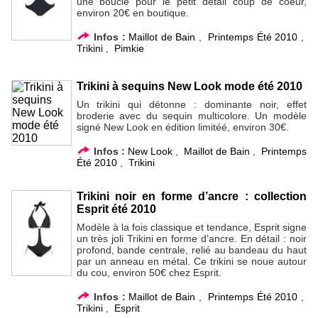
une boucle pour le petit détail coup de coeur,
environ 20€ en boutique.
Infos :
Maillot de Bain
,
Printemps Été 2010
,
Trikini
,
Pimkie
Trikini à sequins New Look mode été 2010
Un trikini qui détonne : dominante noir, effet
broderie avec du sequin multicolore. Un modèle
signé New Look en édition limitéé, environ 30€.
Infos :
New Look
,
Maillot de Bain
,
Printemps
Été 2010
,
Trikini
Trikini noir en forme d’ancre : collection
Esprit été 2010
Modèle à la fois classique et tendance, Esprit signe
un très joli Trikini en forme d’ancre. En détail : noir
profond, bande centrale, relié au bandeau du haut
par un anneau en métal. Ce trikini se noue autour
du cou, environ 50€ chez Esprit.
Infos :
Maillot de Bain
,
Printemps Été 2010
,
Trikini
,
Esprit