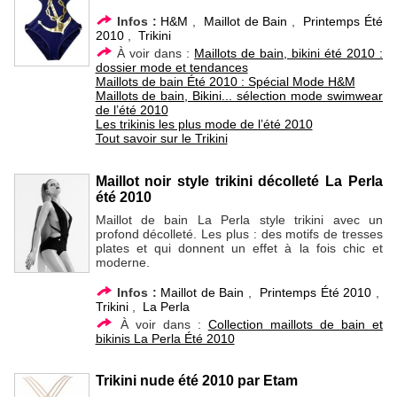
Infos :
H&M
,
Maillot de Bain
,
Printemps Été
2010
,
Trikini
À voir dans :
Maillots de bain, bikini été 2010 :
dossier mode et tendances
Maillots de bain Été 2010 : Spécial Mode H&M
Maillots de bain, Bikini... sélection mode swimwear
de l’été 2010
Les trikinis les plus mode de l’été 2010
Tout savoir sur le Trikini
Maillot noir style trikini décolleté La Perla
été 2010
Maillot de bain La Perla style trikini avec un
profond décolleté. Les plus : des motifs de tresses
plates et qui donnent un effet à la fois chic et
moderne.
Infos :
Maillot de Bain
,
Printemps Été 2010
,
Trikini
,
La Perla
À voir dans :
Collection maillots de bain et
bikinis La Perla Été 2010
Trikini nude été 2010 par Etam