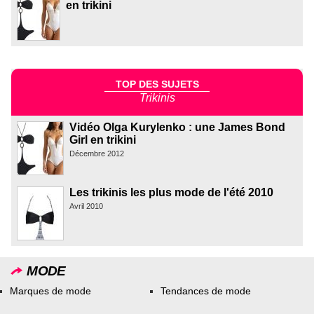
en trikini
TOP DES SUJETS
Trikinis
Vidéo Olga Kurylenko : une James Bond
Girl en trikini
Décembre 2012
Les trikinis les plus mode de l'été 2010
Avril 2010
MODE
Marques de mode
Tendances de mode